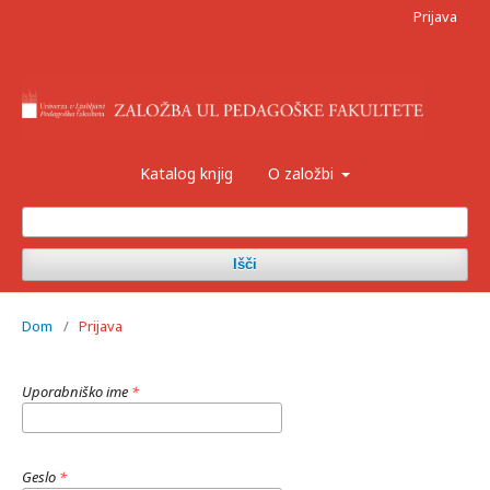
Prijava
Katalog knjig
O založbi
Išči
Dom
/
Prijava
Uporabniško ime
*
Geslo
*