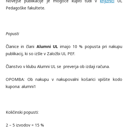
Novejše publikacije je mogoče kupiti tudi v
knjižnici
UL
Pedagoške fakultete.
Popusti
Članice in člani
Alumni UL
imajo 10 % popusta pri nakupu
publikacij, ki so izšle v Založbi UL PEF.
Članstvo v klubu Alumni UL se preverja ob izdaji računa.
OPOMBA: Ob nakupu v nakupovalni košarici vpišite kodo
kupona: alumni1
Količinski popusti:
2 – 5 izvodov = 15 %