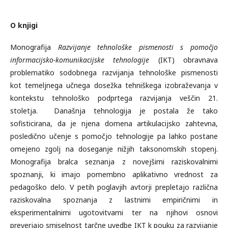
O knjigi
Monografija
Razvijanje tehnološke pismenosti s pomočjo
informacijsko-komunikacijske tehnologije
(IKT) obravnava
problematiko sodobnega razvijanja tehnološke pismenosti
kot temeljnega učnega dosežka tehniškega izobraževanja v
kontekstu tehnološko podprtega razvijanja veščin 21.
stoletja. Današnja tehnologija je postala že tako
sofisticirana, da je njena domena artikulacijsko zahtevna,
posledično učenje s pomočjo tehnologije pa lahko postane
omejeno zgolj na doseganje nižjih taksonomskih stopenj.
Monografija bralca seznanja z novejšimi raziskovalnimi
spoznanji, ki imajo pomembno aplikativno vrednost za
pedagoško delo. V petih poglavjih avtorji prepletajo različna
raziskovalna spoznanja z lastnimi empiričnimi in
eksperimentalnimi ugotovitvami ter na njihovi osnovi
preverjajo smiselnost tarčne uvedbe IKT k pouku za razvijanje