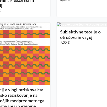
eniji, Madžarski in
iji
€
Subjektivne teorije o
otroštvu in vzgoji
7,00 €
elj v vlogi raziskovalca:
jsko raziskovanje na
ročjih medpredmetnega
zovanja in vzgojne