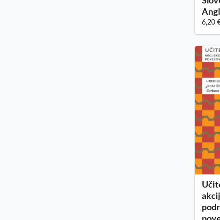
Slov
Angl
6,20 
Učit
akci
pod
pove