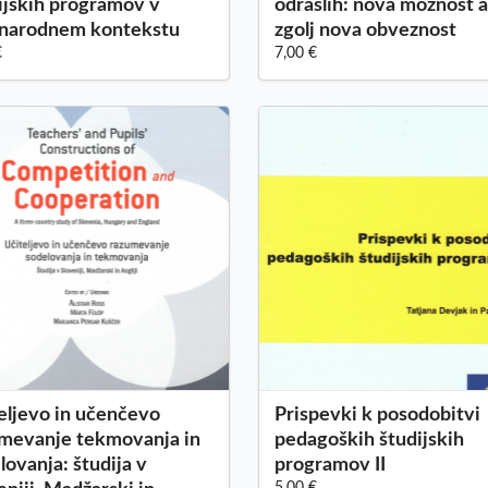
ijskih programov v
odraslih: nova možnost a
narodnem kontekstu
zgolj nova obveznost
€
7,00 €
eljevo in učenčevo
Prispevki k posodobitvi
mevanje tekmovanja in
pedagoških študijskih
lovanja: študija v
programov II
5,00 €