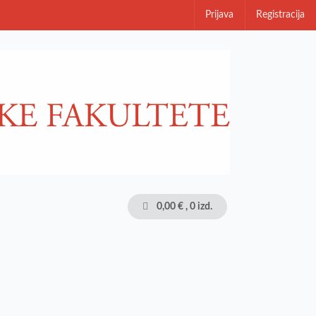
Prijava
Registracija
0,00 €
, 0 izd.