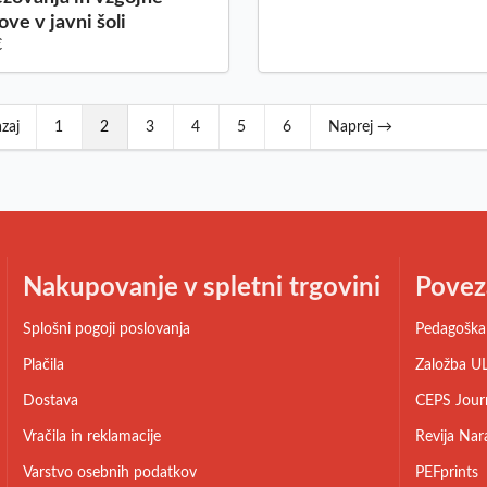
ove v javni šoli
€
zaj
1
2
3
4
5
6
Naprej →
Nakupovanje v spletni trgovini
Povez
Splošni pogoji poslovanja
Pedagoška 
Plačila
Založba UL
Dostava
CEPS Jour
Vračila in reklamacije
Revija Nar
Varstvo osebnih podatkov
PEFprints