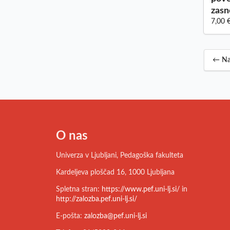
zasn
7,00 
← Na
O nas
Univerza v Ljubljani, Pedagoška fakulteta
Kardeljeva ploščad 16, 1000 Ljubljana
Spletna stran:
https://www.pef.uni-lj.si/
in
http://zalozba.pef.uni-lj.si/
E-pošta:
zalozba@pef.uni-lj.si