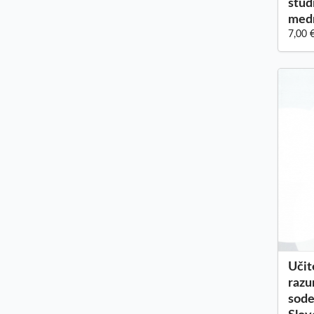
štud
med
7,00 
Učit
razu
sode