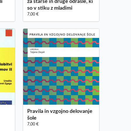
li
za starše in druge odrasle, ki
so v stiku z mladimi
7,00 €
Pravila in vzgojno delovanje
šole
7,00 €