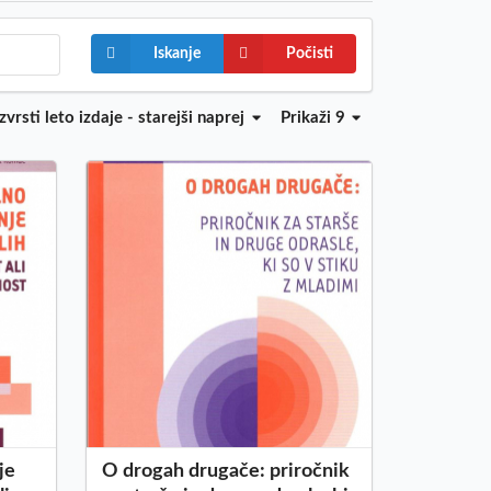
Iskanje
Počisti
zvrsti
leto izdaje - starejši naprej
Prikaži 9
je
O drogah drugače: priročnik