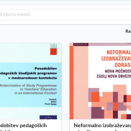
Ra
dobitev pedagoških
Neformalno izobraževan