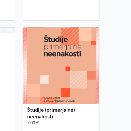
Študije (primerjalne)
neenakosti
7,00 €