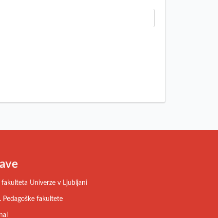
ave
fakulteta Univerze v Ljubljani
 Pedagoške fakultete
nal