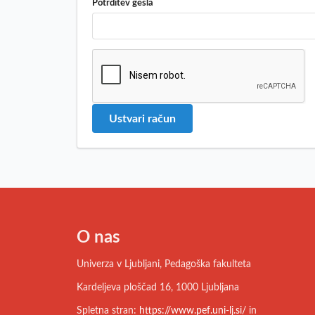
Potrditev gesla
Ustvari račun
O nas
Univerza v Ljubljani, Pedagoška fakulteta
Kardeljeva ploščad 16, 1000 Ljubljana
Spletna stran:
https://www.pef.uni-lj.si/
in