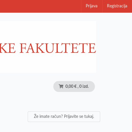
Prijava
Registracija
0,00 €
, 0 izd.
Že imate račun? Prijavite se tukaj.