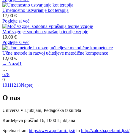
Umetnostno ustvarjanje kot terapija
17,00 €
Poglejte si več
Moč vzgoje: sodobna vprašanja teorije vzgoje
19,00 €
Poglejte si več
Učne metode in razvoj učiteljeve metodične kompetence
12,00 €
← Nazaj
1
…
6
7
8
9
10
11
12
13
Naprej →
O nas
Univerza v Ljubljani, Pedagoška fakulteta
Kardeljeva ploščad 16, 1000 Ljubljana
Spletna stran:
https://www.pef.uni-lj.si/
in
http://zalozba.pef.uni-lj.si/