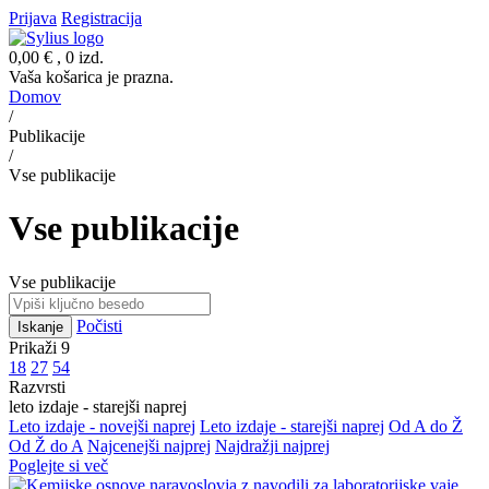
Prijava
Registracija
0,00 €
, 0 izd.
Vaša košarica je prazna.
Domov
/
Publikacije
/
Vse publikacije
Vse publikacije
Vse publikacije
Počisti
Iskanje
Prikaži 9
18
27
54
Razvrsti
leto izdaje - starejši naprej
Leto izdaje - novejši naprej
Leto izdaje - starejši naprej
Od A do Ž
Od Ž do A
Najcenejši najprej
Najdražji najprej
Poglejte si več