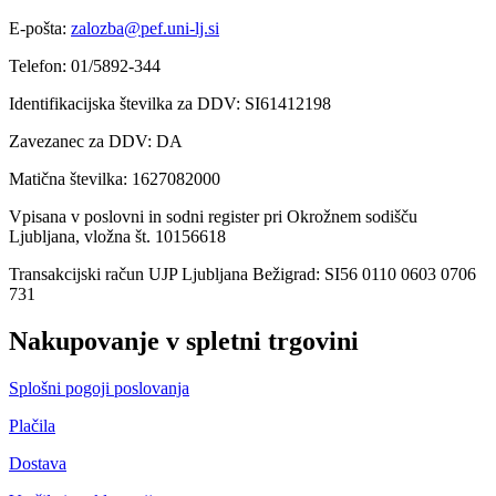
E-pošta:
zalozba@pef.uni-lj.si
Telefon: 01/5892-344
Identifikacijska številka za DDV: SI61412198
Zavezanec za DDV: DA
Matična številka: 1627082000
Vpisana v poslovni in sodni register pri Okrožnem sodišču
Ljubljana, vložna št. 10156618
Transakcijski račun UJP Ljubljana Bežigrad: SI56 0110 0603 0706
731
Nakupovanje v spletni trgovini
Splošni pogoji poslovanja
Plačila
Dostava