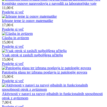
Kemijske osnove naravoslovja z navodili za laboratorijske vaje
11,00 €
Poglejte si več
Izbrane teme iz osnov matematike
17,00 €
Poglejte si več
Glasba in avtizem
15,00 €
Poglejte si več
Vsak otrok si zasluži najboljšega učitelja
15,00 €
Poglejte si več
Patologija glasu ter izbrana poglavja iz patologije govora
15,00 €
Poglejte si več
Aktivnosti v naravi za razvoj gibalnih in funkcionalnih sposobnosti
otrok z avtizmom
7,00 €
Poglejte si več