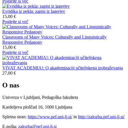
Poglejte si več
Evridika iz pekla: zapisi iz lagerjev
15,00 €
Poglejte si več
Classrooms of Many Voices: Culturally and Linguistically
Responsive Pedagogy
15,00 €
Poglejte si več
VIVAT ACADEMIA!: O akademizaciji učiteljskega izobraževanja
27,00 €
O nas
Univerza v Ljubljani, Pedagoška fakulteta
Kardeljeva ploščad 16, 1000 Ljubljana
Spletna stran:
https://www.pef.uni-lj.si/
in
http://zalozba.pef.uni-lj.si/
E-pošta:
zalozba@pef.uni-lj.si