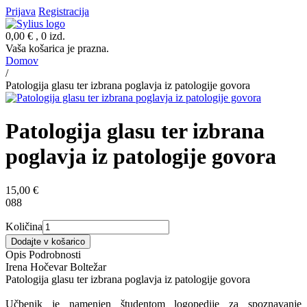
Prijava
Registracija
0,00 €
, 0 izd.
Vaša košarica je prazna.
Domov
/
Patologija glasu ter izbrana poglavja iz patologije govora
Patologija glasu ter izbrana
poglavja iz patologije govora
15,00 €
088
Količina
Dodajte v košarico
Opis
Podrobnosti
Irena Hočevar Boltežar
Patologija glasu ter izbrana poglavja iz patologije govora
Učbenik je namenjen študentom logopedije za spoznavanje