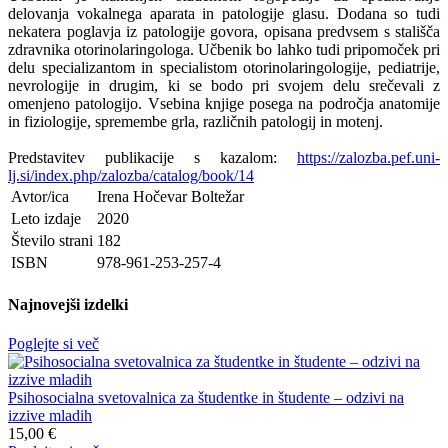
delovanja vokalnega aparata in patologije glasu. Dodana so tudi
nekatera poglavja iz patologije govora, opisana predvsem s stališča
zdravnika otorinolaringologa. Učbenik bo lahko tudi pripomoček pri
delu specializantom in specialistom otorinolaringologije, pediatrije,
nevrologije in drugim, ki se bodo pri svojem delu srečevali z
omenjeno patologijo. Vsebina knjige posega na področja anatomije
in fiziologije, spremembe grla, različnih patologij in motenj.
Predstavitev publikacije s kazalom:
https://zalozba.pef.uni-
lj.si/index.php/zalozba/catalog/book/14
Avtor/ica
Irena Hočevar Boltežar
Leto izdaje
2020
Število strani
182
ISBN
978-961-253-257-4
Najnovejši izdelki
Poglejte si več
Psihosocialna svetovalnica za študentke in študente – odzivi na
izzive mladih
15,00 €