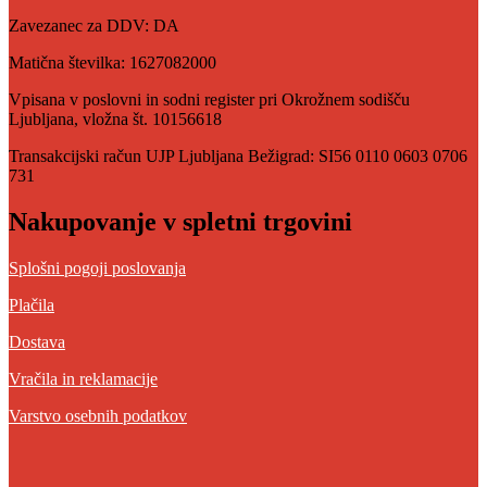
Zavezanec za DDV: DA
Matična številka: 1627082000
Vpisana v poslovni in sodni register pri Okrožnem sodišču
Ljubljana, vložna št. 10156618
Transakcijski račun UJP Ljubljana Bežigrad: SI56 0110 0603 0706
731
Nakupovanje v spletni trgovini
Splošni pogoji poslovanja
Plačila
Dostava
Vračila in reklamacije
Varstvo osebnih podatkov