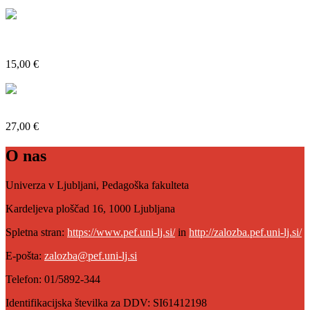
Poglejte si več
Classrooms of Many Voices: Culturally and Linguistically
Responsive Pedagogy
15,00 €
Poglejte si več
VIVAT ACADEMIA!: O akademizaciji učiteljskega izobraževanja
27,00 €
O nas
Univerza v Ljubljani, Pedagoška fakulteta
Kardeljeva ploščad 16, 1000 Ljubljana
Spletna stran:
https://www.pef.uni-lj.si/
in
http://zalozba.pef.uni-lj.si/
E-pošta:
zalozba@pef.uni-lj.si
Telefon: 01/5892-344
Identifikacijska številka za DDV: SI61412198