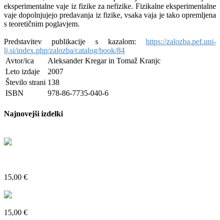
eksperimentalne vaje iz fizike za nefizike. Fizikalne eksperimentalne
vaje dopolnjujejo predavanja iz fizike, vsaka vaja je tako opremljena
s teoretičnim poglavjem.
Predstavitev publikacije s kazalom:
https://zalozba.pef.uni-
lj.si/index.php/zalozba/catalog/book/84
Avtor/ica
Aleksander Kregar in Tomaž Kranjc
Leto izdaje
2007
Število strani
138
ISBN
978-86-7735-040-6
Najnovejši izdelki
Poglejte si več
Psihosocialna svetovalnica za študentke in študente – odzivi na
izzive mladih
15,00 €
Poglejte si več
Evridika iz pekla: zapisi iz lagerjev
15,00 €