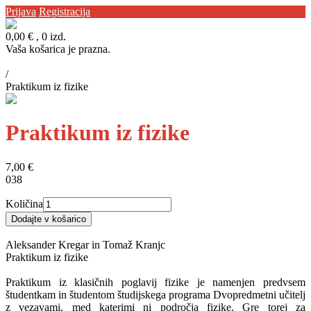
Prijava
Registracija
0,00 €
, 0 izd.
Vaša košarica je prazna.
Domov
/
Praktikum iz fizike
Praktikum iz fizike
7,00 €
038
Količina
Dodajte v košarico
Opis
Podrobnosti
Aleksander Kregar in Tomaž Kranjc
Praktikum iz fizike
Praktikum iz klasičnih poglavij fizike je namenjen predvsem
študentkam in študentom študijskega programa Dvopredmetni učitelj
z vezavami, med katerimi ni področja fizike. Gre torej za