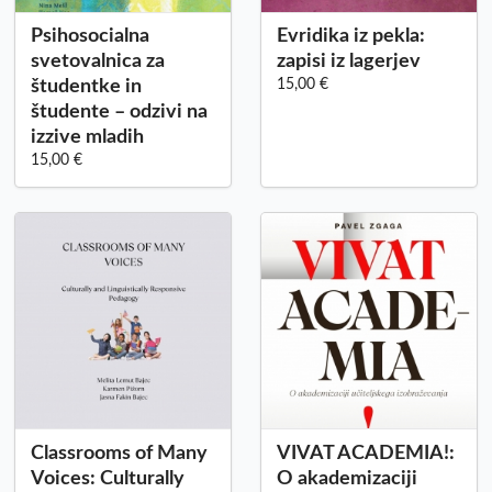
Psihosocialna
Evridika iz pekla:
svetovalnica za
zapisi iz lagerjev
študentke in
15,00 €
študente – odzivi na
izzive mladih
15,00 €
Classrooms of Many
VIVAT ACADEMIA!:
Voices: Culturally
O akademizaciji