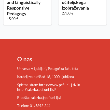
and Linguistically
učiteljskega
Responsive
izobraževanja
Pedagogy
27,00 €
15,00 €
O nas
Univerza v Ljubljani, Pedagoška fakulteta
Kardeljeva ploščad 16, 1000 Ljubljana
Spletna stran:
https://www.pef.uni-lj.si/
in
http://zalozba.pef.uni-lj.si/
E-pošta:
zalozba@pef.uni-lj.si
Telefon: 01/5892-344