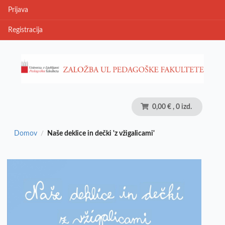
Prijava
Registracija
0,00 €
, 0 izd.
Domov
Naše deklice in dečki 'z vžigalicami'
/