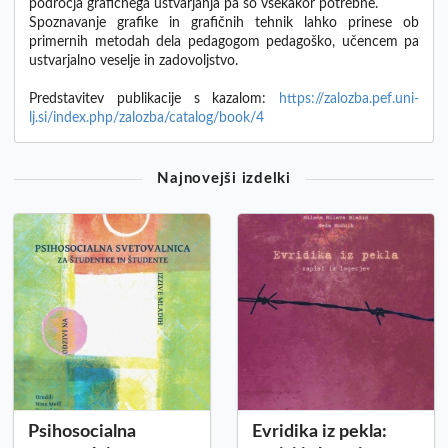
področja grafičnega ustvarjanja pa so vsekakor potrebne.
Spoznavanje grafike in grafičnih tehnik lahko prinese ob
primernih metodah dela pedagogom pedagoško, učencem pa
ustvarjalno veselje in zadovoljstvo.
Predstavitev publikacije s kazalom:
https://zalozba.pef.uni-
lj.si/index.php/zalozba/catalog/book/4
Najnovejši izdelki
Psihosocialna
Evridika iz pekla: