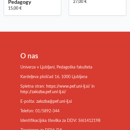
Pedagogy
27,00 €
15,00 €
O nas
Univerza v Ljubljani, Pedagoška fakulteta
Kardeljeva ploščad 16, 1000 Ljubljana
Spletna stran:
https://www.pef.uni-lj.si/
in
http://zalozba.pef.uni-lj.si/
E-pošta:
zalozba@pef.uni-lj.si
Telefon: 01/5892-344
Identifikacijska številka za DDV: SI61412198