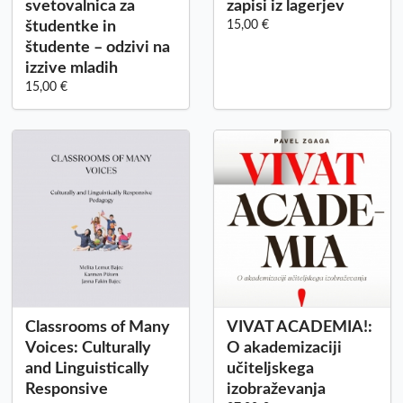
svetovalnica za
zapisi iz lagerjev
študentke in
15,00 €
študente – odzivi na
izzive mladih
15,00 €
Classrooms of Many
VIVAT ACADEMIA!:
Voices: Culturally
O akademizaciji
and Linguistically
učiteljskega
Responsive
izobraževanja