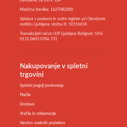
Zavezanec za DDV: DA
Matična številka: 1627082000
Vpisana v poslovni in sodni register pri Okrožnem
sodišču Ljubljana, vložna št. 10156618
Transakcijski račun UJP Ljubljana Bežigrad: SI56
0110 0603 0706 731
Nakupovanje v spletni
trgovini
Splošni pogoji poslovanja
Plačila
Dostava
Vračila in reklamacije
Varstvo osebnih podatkov