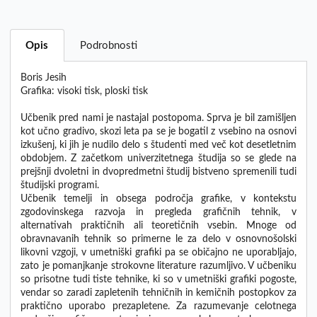
Opis
Podrobnosti
Boris Jesih
Grafika: visoki tisk, ploski tisk
Učbenik pred nami je nastajal postopoma. Sprva je bil zamišljen
kot učno gradivo, skozi leta pa se je bogatil z vsebino na osnovi
izkušenj, ki jih je nudilo delo s študenti med več kot desetletnim
obdobjem. Z začetkom univerzitetnega študija so se glede na
prejšnji dvoletni in dvopredmetni študij bistveno spremenili tudi
študijski programi.
Učbenik temelji in obsega področja grafike, v kontekstu
zgodovinskega razvoja in pregleda grafičnih tehnik, v
alternativah praktičnih ali teoretičnih vsebin. Mnoge od
obravnavanih tehnik so primerne le za delo v osnovnošolski
likovni vzgoji, v umetniški grafiki pa se običajno ne uporabljajo,
zato je pomanjkanje strokovne literature razumljivo. V učbeniku
so prisotne tudi tiste tehnike, ki so v umetniški grafiki pogoste,
vendar so zaradi zapletenih tehničnih in kemičnih postopkov za
praktično uporabo prezapletene. Za razumevanje celotnega