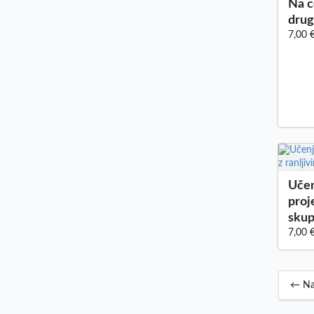
Na c
drug
7,00 
Učen
proj
skup
7,00 
← Na