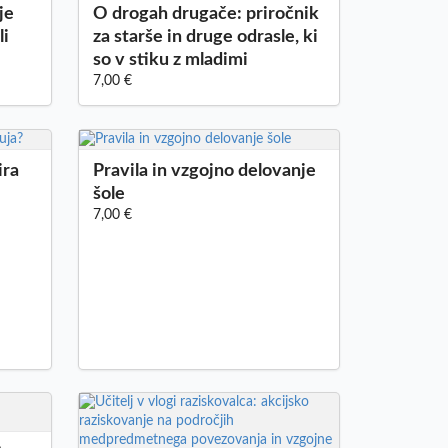
je
O drogah drugače: priročnik
li
za starše in druge odrasle, ki
so v stiku z mladimi
7,00 €
ira
Pravila in vzgojno delovanje
šole
7,00 €