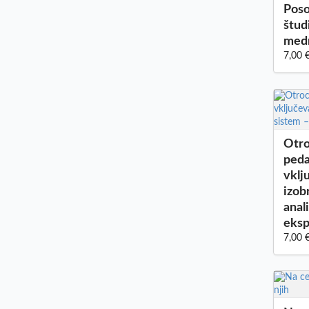
Poso
štud
med
7,00 
Otro
peda
vklj
izob
anal
eks
7,00 