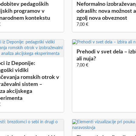
dobitev pedagoških
Neformalno izobraževan
ijskih programov v
odraslih: nova možnost a
narodnem kontekstu
zgolj nova obveznost
€
7,00 €
Prehodi v svet dela – izb
ali nuja?
ci iz Deponije:
7,00 €
goški vidiki
učevanja romskih otrok v
raževalni sistem –
iza akcijskega
perimenta
€