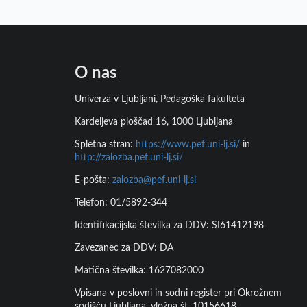
O nas
Univerza v Ljubljani, Pedagoška fakulteta
Kardeljeva ploščad 16, 1000 Ljubljana
Spletna stran:
https://www.pef.uni-lj.si/
in
http://zalozba.pef.uni-lj.si/
E-pošta:
zalozba@pef.uni-lj.si
Telefon: 01/5892-344
Identifikacijska številka za DDV: SI61412198
Zavezanec za DDV: DA
Matična številka: 1627082000
Vpisana v poslovni in sodni register pri Okrožnem
sodišču Ljubljana, vložna št. 10156618