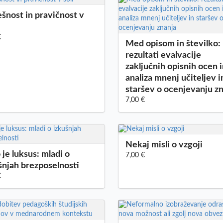
šnost in pravičnost v
€
Med opisom in številko:
rezultati evalvacije
zaključnih opisnih ocen 
analiza mnenj učiteljev i
staršev o ocenjevanju z
7,00 €
Nekaj misli o vzgoji
 je luksus: mladi o
7,00 €
šnjah brezposelnosti
€