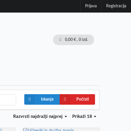
Prijava
Registracija
0,00 €
, 0 izd.
Iskanje
Počisti
Razvrsti
najdražji najprej
Prikaži 18