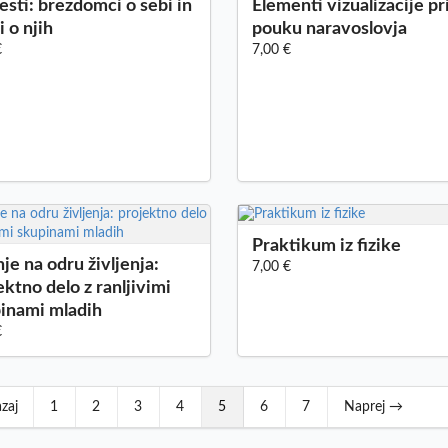
esti: brezdomci o sebi in
Elementi vizualizacije pr
i o njih
pouku naravoslovja
€
7,00 €
Praktikum iz fizike
je na odru življenja:
7,00 €
ektno delo z ranljivimi
inami mladih
€
zaj
1
2
3
4
5
6
7
Naprej →