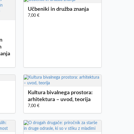
Učbeniki in družba znanja
7,00 €
in
n
nanja
Kultura bivalnega prostora:
arhitektura – uvod, teorija
7,00 €