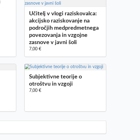
i
Učitelj v vlogi raziskovalca:
akcijsko raziskovanje na
področjih medpredmetnega
povezovanja in vzgojne
zasnove v javni šoli
7,00 €
Subjektivne teorije o
otroštvu in vzgoji
7,00 €