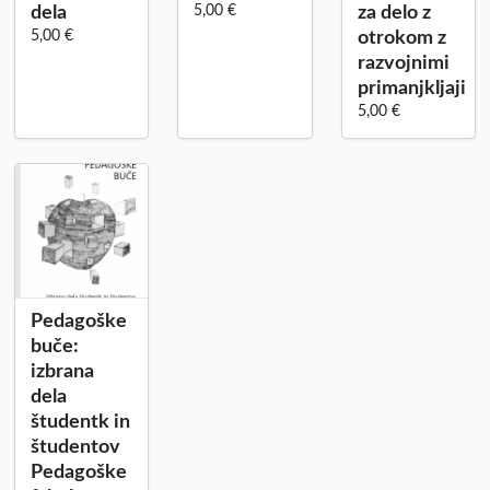
dela
5,00 €
za delo z
5,00 €
otrokom z
razvojnimi
primanjkljaji
5,00 €
Pedagoške
buče:
izbrana
dela
študentk in
študentov
Pedagoške