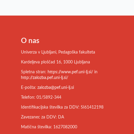
O nas
Univerza v Ljubljani, Pedagoška fakulteta
Kardeljeva ploščad 16, 1000 Ljubljana
Spletna stran:
https://www.pef.uni-lj.si/
in
http://zalozba.pef.uni-lj.si/
E-pošta:
zalozba@pef.uni-lj.si
Telefon: 01/5892-344
Identifikacijska številka za DDV: SI61412198
Zavezanec za DDV: DA
Matična številka: 1627082000