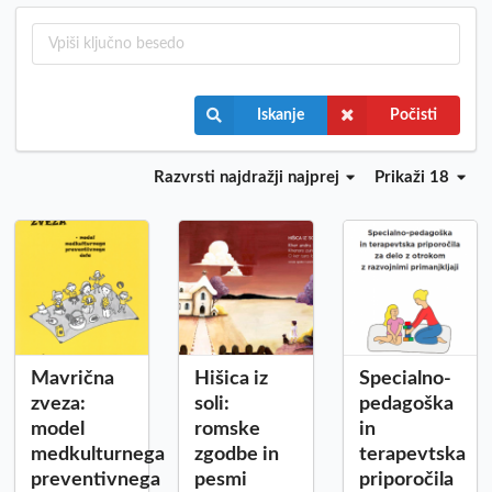
Iskanje
Počisti
Razvrsti
najdražji najprej
Prikaži 18
Mavrična
Hišica iz
Specialno-
zveza:
soli:
pedagoška
model
romske
in
medkulturnega
zgodbe in
terapevtska
preventivnega
pesmi
priporočila