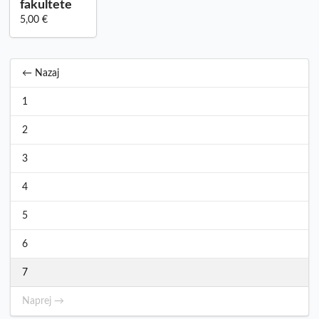
fakultete
5,00 €
← Nazaj
1
2
3
4
5
6
7
Naprej →