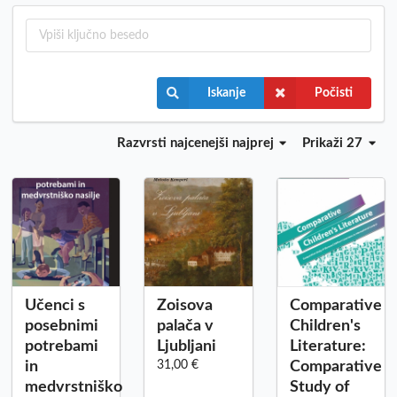
Iskanje
Počisti
Razvrsti
najcenejši najprej
Prikaži 27
Učenci s
Zoisova
Comparative
posebnimi
palača v
Children's
potrebami
Ljubljani
Literature:
in
31,00 €
Comparative
medvrstniško
Study of