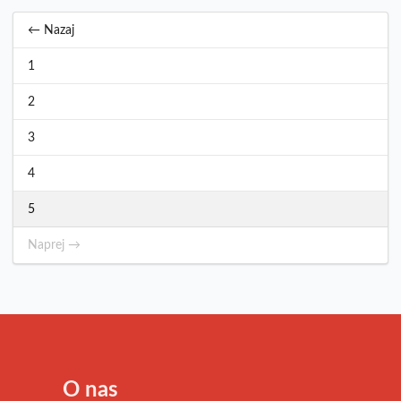
← Nazaj
1
2
3
4
5
Naprej →
O nas