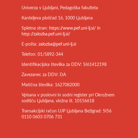
Univerza v Ljubljani, Pedagoška fakulteta
Kardeljeva ploščad 16, 1000 Ljubljana
Spletna stran:
https://www.pef.uni-lj.si/
in
http://zalozba.pef.uni-lj.si/
E-pošta:
zalozba@pef.uni-lj.si
Telefon: 01/5892-344
Identifikacijska številka za DDV: SI61412198
Zavezanec za DDV: DA
Matična številka: 1627082000
Vpisana v poslovni in sodni register pri Okrožnem
sodišču Ljubljana, vložna št. 10156618
Transakcijski račun UJP Ljubljana Bežigrad: SI56
0110 0603 0706 731