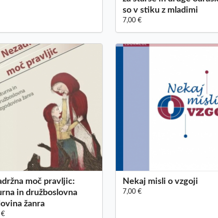
so v stiku z mladimi
7,00 €
držna moč pravljic:
Nekaj misli o vzgoji
urna in družboslovna
7,00 €
ovina žanra
 €