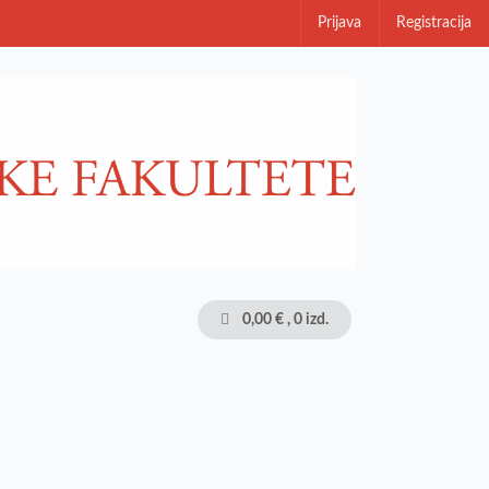
Prijava
Registracija
0,00 €
, 0 izd.