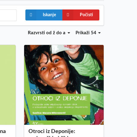
Iskanje
Počisti
Razvrsti
od ž do a
Prikaži 54
ana
Otroci iz Deponije: