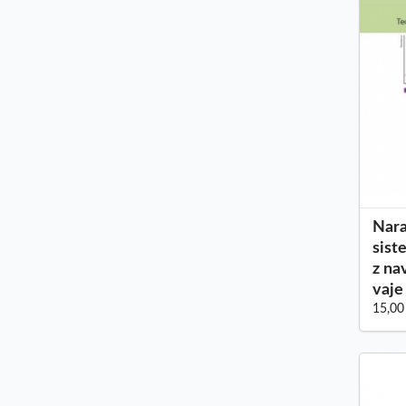
Nara
sist
z na
vaje
15,00