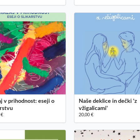
j v prihodnost: eseji o
Naše deklice in dečki 'z
arstvu
vžigalicami'
 €
20,00 €