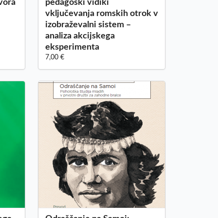
ovora
pedagoški vidiki
vključevanja romskih otrok v
izobraževalni sistem –
analiza akcijskega
eksperimenta
7,00 €