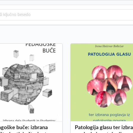
goške buče: izbrana
Patologija glasu ter izbr