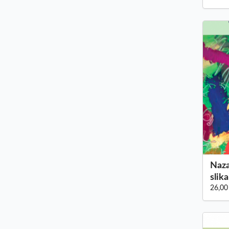
Naza
slik
26,00