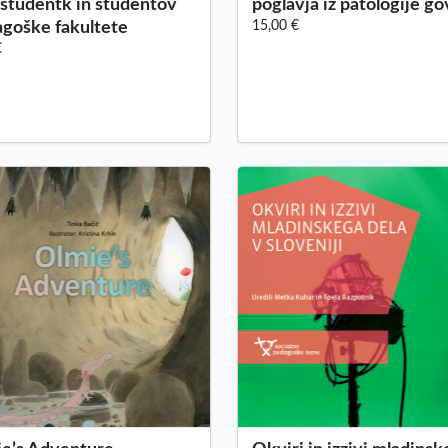
 študentk in študentov
poglavja iz patologije g
goške fakultete
15,00 €
€