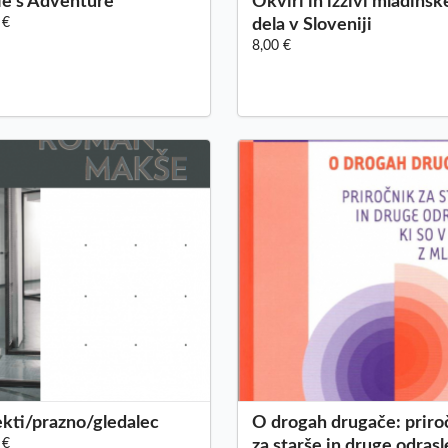
e’s Adventure
Okviri in izzivi mladins
 €
dela v Sloveniji
8,00 €
kti/prazno/gledalec
O drogah drugače: priro
 €
za starše in druge odrasle