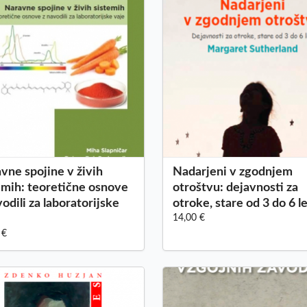
vne spojine v živih
Nadarjeni v zgodnjem
emih: teoretične osnove
otroštvu: dejavnosti za
vodili za laboratorijske
otroke, stare od 3 do 6 l
14,00 €
 €