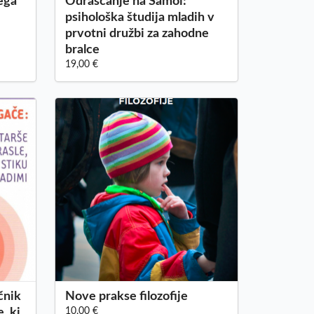
kega
Odraščanje na Samoi:
psihološka študija mladih v
prvotni družbi za zahodne
bralce
19,00 €
čnik
Nove prakse filozofije
, ki
10,00 €