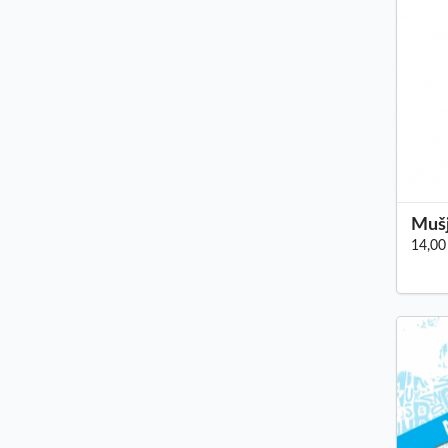
Mušj
14,00