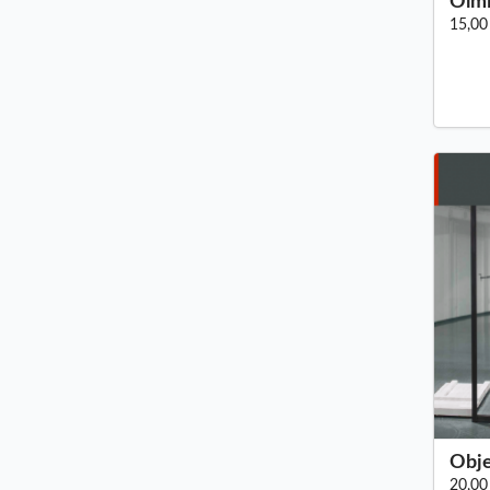
Olmi
15,00
Obje
20,00