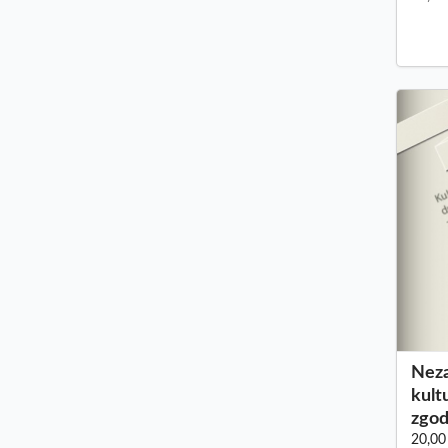
Neza
kult
zgod
20,00