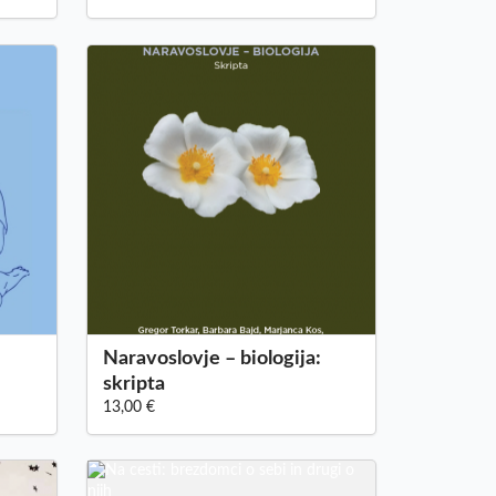
Naravoslovje – biologija:
skripta
13,00 €