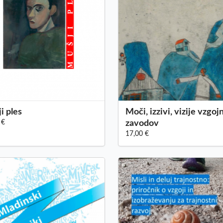
i ples
Moči, izzivi, vizije vzgoj
 €
zavodov
17,00 €