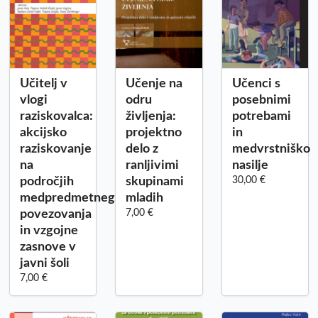
Učitelj v
Učenje na
Učenci s
vlogi
odru
posebnimi
raziskovalca:
življenja:
potrebami
akcijsko
projektno
in
raziskovanje
delo z
medvrstniško
na
ranljivimi
nasilje
področjih
skupinami
30,00 €
medpredmetnega
mladih
povezovanja
7,00 €
in vzgojne
zasnove v
javni šoli
7,00 €