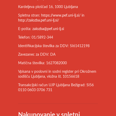
Kardeljeva ploščad 16, 1000 Ljubljana
Spletna stran:
https://www.pef.uni-lj.si/
in
http://zalozba.pef.uni-lj.si/
E-pošta:
zalozba@pef.uni-lj.si
Telefon: 01/5892-344
Identifikacijska številka za DDV: SI61412198
Zavezanec za DDV: DA
Matična številka: 1627082000
Vpisana v poslovni in sodni register pri Okrožnem
sodišču Ljubljana, vložna št. 10156618
Transakcijski račun UJP Ljubljana Bežigrad: SI56
0110 0603 0706 731
Nakupovanje v spletni