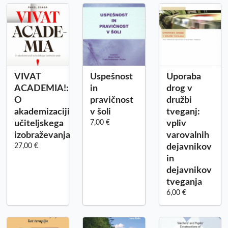
VIVAT
Uspešnost
Uporaba
ACADEMIA!:
in
drog v
O
pravičnost
družbi
akademizaciji
v šoli
tveganj:
učiteljskega
7,00 €
vpliv
izobraževanja
varovalnih
27,00 €
dejavnikov
in
dejavnikov
tveganja
6,00 €