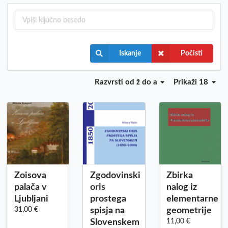
Iskanje
Počisti
Razvrsti
od ž do a
Prikaži 18
Zoisova
Zgodovinski
Zbirka
palača v
oris
nalog iz
Ljubljani
prostega
elementarne
31,00 €
spisja na
geometrije
Slovenskem
11,00 €