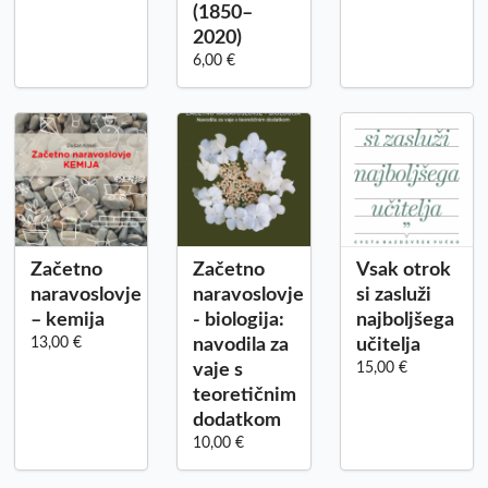
(1850–
2020)
6,00 €
Začetno
Začetno
Vsak otrok
naravoslovje
naravoslovje
si zasluži
– kemija
- biologija:
najboljšega
13,00 €
navodila za
učitelja
vaje s
15,00 €
teoretičnim
dodatkom
10,00 €