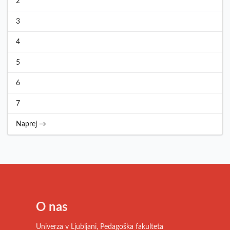
2
3
4
5
6
7
Naprej →
O nas
Univerza v Ljubljani, Pedagoška fakulteta