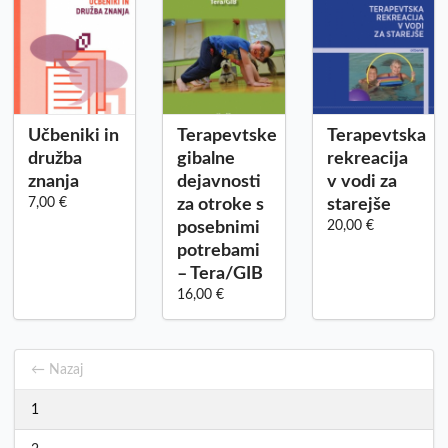
Učbeniki in
Terapevtske
Terapevtska
družba
gibalne
rekreacija
znanja
dejavnosti
v vodi za
7,00 €
za otroke s
starejše
posebnimi
20,00 €
potrebami
– Tera/GIB
16,00 €
← Nazaj
1