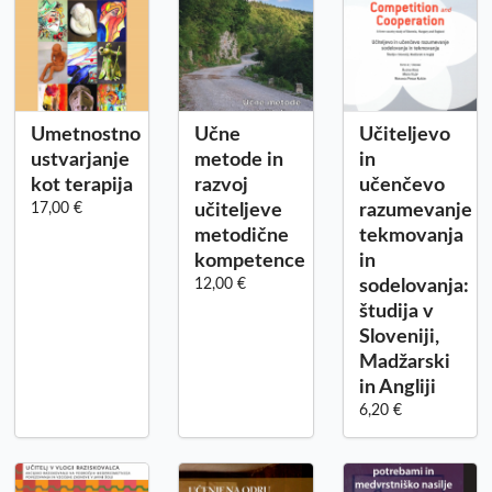
Umetnostno
Učne
Učiteljevo
ustvarjanje
metode in
in
kot terapija
razvoj
učenčevo
17,00 €
učiteljeve
razumevanje
metodične
tekmovanja
kompetence
in
12,00 €
sodelovanja:
študija v
Sloveniji,
Madžarski
in Angliji
6,20 €