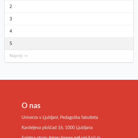
2
3
4
5
Naprej →
O nas
Univerza v Ljubljani, Pedagoška fakulteta
Kardeljeva ploščad 16, 1000 Ljubljana
Spletna stran:
https://www.pef.uni-lj.si/
in