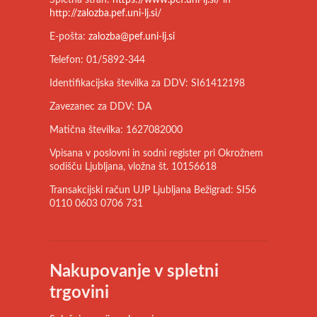
http://zalozba.pef.uni-lj.si/
E-pošta:
zalozba@pef.uni-lj.si
Telefon: 01/5892-344
Identifikacijska številka za DDV: SI61412198
Zavezanec za DDV: DA
Matična številka: 1627082000
Vpisana v poslovni in sodni register pri Okrožnem
sodišču Ljubljana, vložna št. 10156618
Transakcijski račun UJP Ljubljana Bežigrad: SI56
0110 0603 0706 731
Nakupovanje v spletni
trgovini