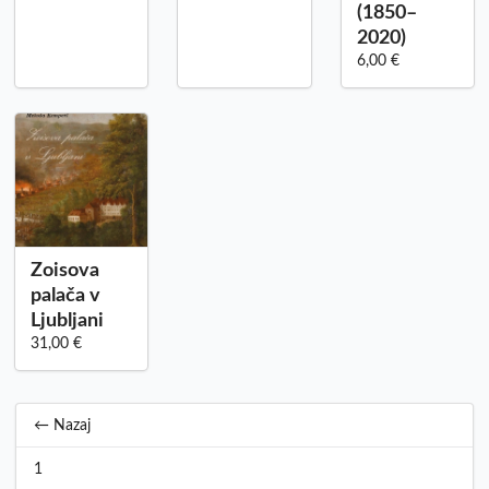
(1850–
2020)
6,00 €
Zoisova
palača v
Ljubljani
31,00 €
← Nazaj
1