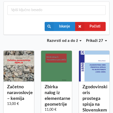
Iskanje
Počisti
Razvrsti
od a do ž
Prikaži 27
Začetno
Zbirka
Zgodovinski
naravoslovje
nalog iz
oris
– kemija
elementarne
prostega
13,00 €
geometrije
spisja na
11,00 €
Slovenskem