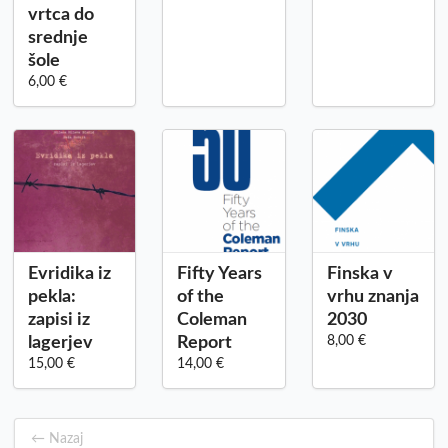
vrtca do
srednje
šole
6,00 €
Evridika iz
Fifty Years
Finska v
pekla:
of the
vrhu znanja
zapisi iz
Coleman
2030
lagerjev
Report
8,00 €
15,00 €
14,00 €
← Nazaj