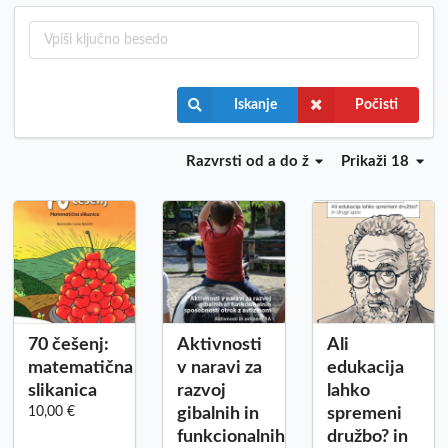
Iskanje
Počisti
Razvrsti
od a do ž
Prikaži 18
70 češenj:
Aktivnosti
Ali
matematična
v naravi za
edukacija
slikanica
razvoj
lahko
10,00 €
gibalnih in
spremeni
funkcionalnih
družbo? in