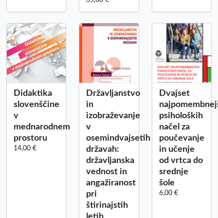
Didaktika
Državljanstvo
Dvajset
slovenščine
in
najpomembnej
v
izobraževanje
psiholoških
mednarodnem
v
načel za
prostoru
osemindvajsetih
poučevanje
14,00 €
državah:
in učenje
državljanska
od vrtca do
vednost in
srednje
angažiranost
šole
pri
6,00 €
štirinajstih
letih