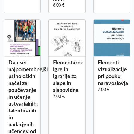
6,00 €
Dvajset
Elementarne
Elementi
najpomembnejših
igre in
vizualizacije
psiholoških
igrarije za
pri pouku
načel za
slepe in
naravoslovja
poučevanje
slabovidne
7,00 €
in učenje
7,00 €
ustvarjalnih,
talentiranih
in
nadarjenih
učencev od