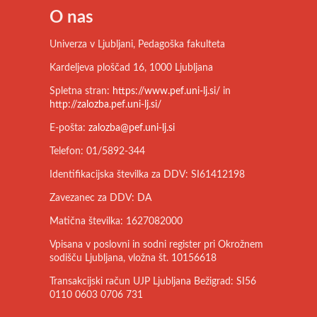
O nas
Univerza v Ljubljani, Pedagoška fakulteta
Kardeljeva ploščad 16, 1000 Ljubljana
Spletna stran:
https://www.pef.uni-lj.si/
in
http://zalozba.pef.uni-lj.si/
E-pošta:
zalozba@pef.uni-lj.si
Telefon: 01/5892-344
Identifikacijska številka za DDV: SI61412198
Zavezanec za DDV: DA
Matična številka: 1627082000
Vpisana v poslovni in sodni register pri Okrožnem
sodišču Ljubljana, vložna št. 10156618
Transakcijski račun UJP Ljubljana Bežigrad: SI56
0110 0603 0706 731