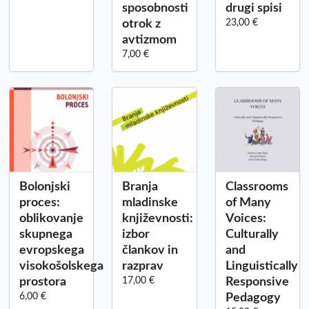
sposobnosti
drugi spisi
otrok z
23,00 €
avtizmom
7,00 €
Bolonjski
Branja
Classrooms
proces:
mladinske
of Many
oblikovanje
književnosti:
Voices:
skupnega
izbor
Culturally
evropskega
člankov in
and
visokošolskega
razprav
Linguistically
prostora
17,00 €
Responsive
6,00 €
Pedagogy