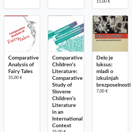
15,00 €
Comparative
Comparative
Delo je
Analysis of
Children's
luksus:
Fairy Tales
Literature:
mladi o
35,00 €
Comparative
izkušnjah
Study of
brezposelnosti
Slovene
7,00 €
Children’s
Literature
in an
International
Context
35,00 €