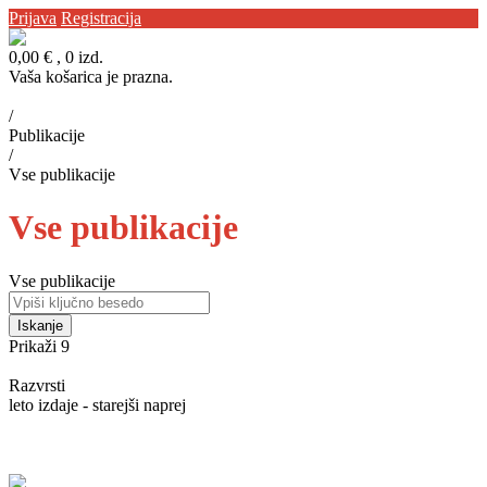
Prijava
Registracija
0,00 €
, 0 izd.
Vaša košarica je prazna.
Domov
/
Publikacije
/
Vse publikacije
Vse publikacije
Vse publikacije
Počisti
Iskanje
Prikaži 9
18
27
54
Razvrsti
leto izdaje - starejši naprej
Leto izdaje - novejši naprej
Leto izdaje - starejši naprej
Od A do Ž
Od Ž do A
Najcenejši najprej
Najdražji najprej
Poglejte si več