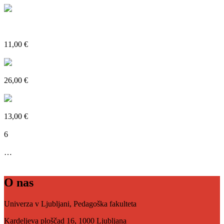
Sami po moč: skupine za samopomoč in podporne skupine kot vir
moči
11,00 €
Poglejte si več
Nazaj v prihodnost: eseji o slikarstvu
26,00 €
Poglejte si več
Začetno naravoslovje – kemija
13,00 €
← Nazaj
1
2
3
4
5
6
7
8
9
…
13
Naprej →
O nas
Univerza v Ljubljani, Pedagoška fakulteta
Kardeljeva ploščad 16, 1000 Ljubljana