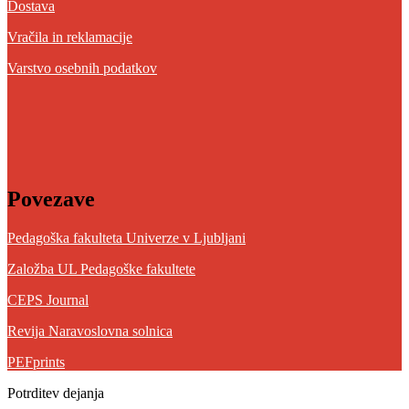
Dostava
Vračila in reklamacije
Varstvo osebnih podatkov
Povezave
Pedagoška fakulteta Univerze v Ljubljani
Založba UL Pedagoške fakultete
CEPS Journal
Revija Naravoslovna solnica
PEFprints
Potrditev dejanja