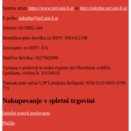
Spletna stran:
https://www.pef.uni-lj.si/
in
http://zalozba.pef.uni-lj.si/
E-pošta:
zalozba@pef.uni-lj.si
Telefon: 01/5892-344
Identifikacijska številka za DDV: SI61412198
Zavezanec za DDV: DA
Matična številka: 1627082000
Vpisana v poslovni in sodni register pri Okrožnem sodišču
Ljubljana, vložna št. 10156618
Transakcijski račun UJP Ljubljana Bežigrad: SI56 0110 0603 0706
731
Nakupovanje v spletni trgovini
Splošni pogoji poslovanja
Plačila