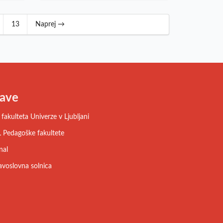
13
Naprej →
ave
fakulteta Univerze v Ljubljani
 Pedagoške fakultete
nal
avoslovna solnica