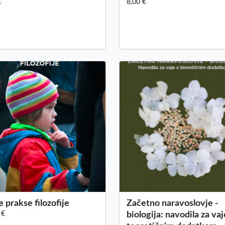
€
8,00 €
 prakse filozofije
Začetno naravoslovje -
 €
biologija: navodila za vaj