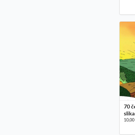
70 č
slik
10,00