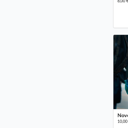
8,00 
Nove
10,00