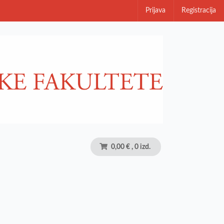
Prijava
Registracija
0,00 €
, 0 izd.