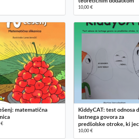
teoretičnim dodatkom
10,00 €
ešenj: matematična
KiddyCAT: test odnosa 
anica
lastnega govora za
 €
predšolske otroke, ki jec
10,00 €