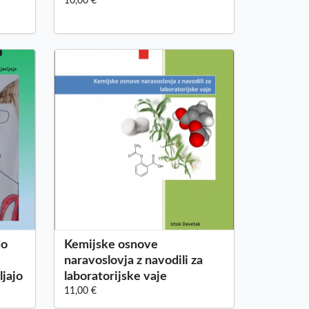
10,00 €
do
Kemijske osnove
naravoslovja z navodili za
ljajo
laboratorijske vaje
11,00 €