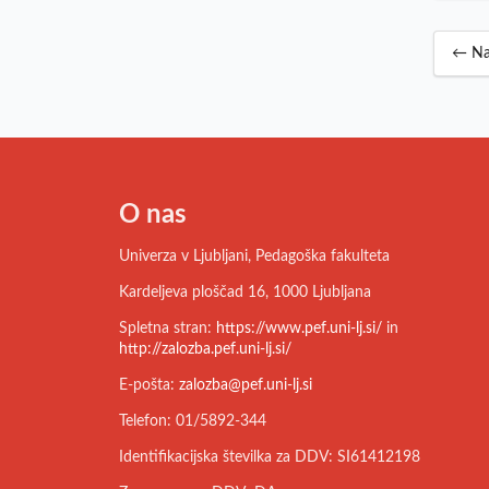
← Na
O nas
Univerza v Ljubljani, Pedagoška fakulteta
Kardeljeva ploščad 16, 1000 Ljubljana
Spletna stran:
https://www.pef.uni-lj.si/
in
http://zalozba.pef.uni-lj.si/
E-pošta:
zalozba@pef.uni-lj.si
Telefon: 01/5892-344
Identifikacijska številka za DDV: SI61412198