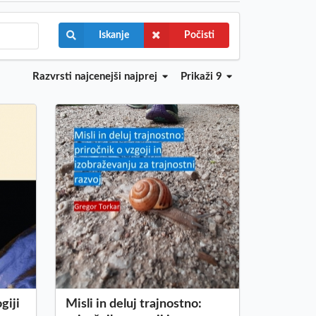
Iskanje
Počisti
Razvrsti
najcenejši najprej
Prikaži 9
giji
Misli in deluj trajnostno: