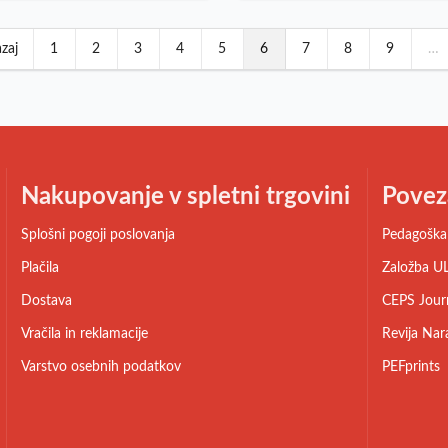
zaj
1
2
3
4
5
6
7
8
9
…
Nakupovanje v spletni trgovini
Povez
Splošni pogoji poslovanja
Pedagoška 
Plačila
Založba UL
Dostava
CEPS Jour
Vračila in reklamacije
Revija Nar
Varstvo osebnih podatkov
PEFprints