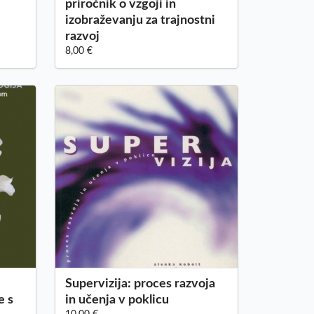
priročnik o vzgoji in
izobraževanju za trajnostni
razvoj
8,00 €
Supervizija: proces razvoja
e s
in učenja v poklicu