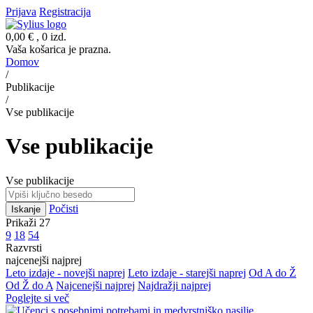
Prijava
Registracija
0,00 €
, 0 izd.
Vaša košarica je prazna.
Domov
/
Publikacije
/
Vse publikacije
Vse publikacije
Vse publikacije
Počisti
Iskanje
Prikaži 27
9
18
54
Razvrsti
najcenejši najprej
Leto izdaje - novejši naprej
Leto izdaje - starejši naprej
Od A do Ž
Od Ž do A
Najcenejši najprej
Najdražji najprej
Poglejte si več