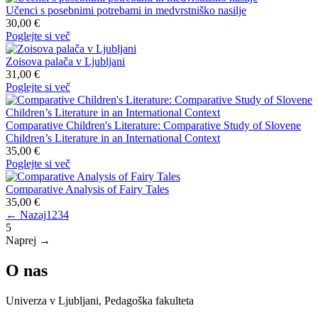
Učenci s posebnimi potrebami in medvrstniško nasilje
30,00 €
Poglejte si več
Zoisova palača v Ljubljani
31,00 €
Poglejte si več
Comparative Children's Literature: Comparative Study of Slovene
Children’s Literature in an International Context
35,00 €
Poglejte si več
Comparative Analysis of Fairy Tales
35,00 €
← Nazaj
1
2
3
4
5
Naprej →
O nas
Univerza v Ljubljani, Pedagoška fakulteta