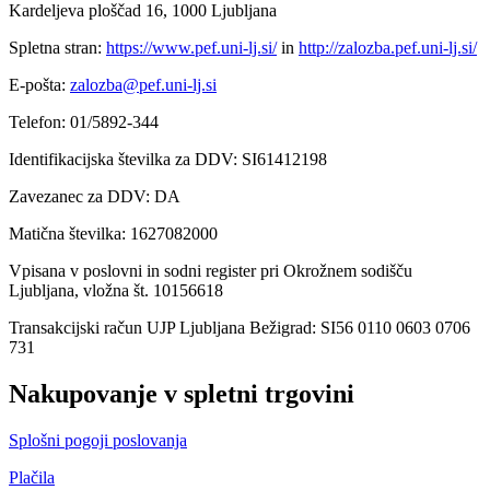
Kardeljeva ploščad 16, 1000 Ljubljana
Spletna stran:
https://www.pef.uni-lj.si/
in
http://zalozba.pef.uni-lj.si/
E-pošta:
zalozba@pef.uni-lj.si
Telefon: 01/5892-344
Identifikacijska številka za DDV: SI61412198
Zavezanec za DDV: DA
Matična številka: 1627082000
Vpisana v poslovni in sodni register pri Okrožnem sodišču
Ljubljana, vložna št. 10156618
Transakcijski račun UJP Ljubljana Bežigrad: SI56 0110 0603 0706
731
Nakupovanje v spletni trgovini
Splošni pogoji poslovanja
Plačila