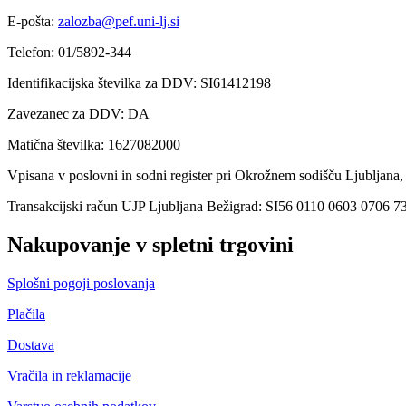
E-pošta:
zalozba@pef.uni-lj.si
Telefon: 01/5892-344
Identifikacijska številka za DDV: SI61412198
Zavezanec za DDV: DA
Matična številka: 1627082000
Vpisana v poslovni in sodni register pri Okrožnem sodišču Ljubljana,
Transakcijski račun UJP Ljubljana Bežigrad: SI56 0110 0603 0706 7
Nakupovanje v spletni trgovini
Splošni pogoji poslovanja
Plačila
Dostava
Vračila in reklamacije