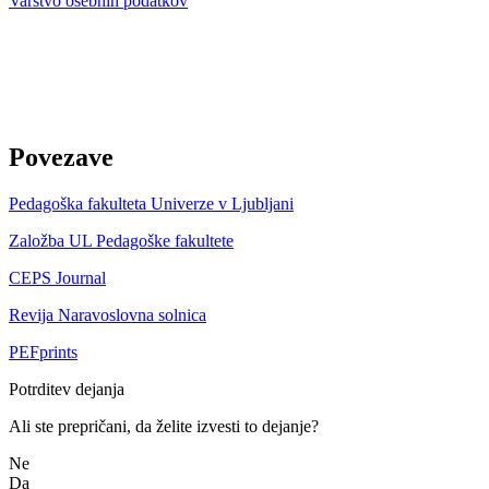
Varstvo osebnih podatkov
Povezave
Pedagoška fakulteta Univerze v Ljubljani
Založba UL Pedagoške fakultete
CEPS Journal
Revija Naravoslovna solnica
PEFprints
Potrditev dejanja
Ali ste prepričani, da želite izvesti to dejanje?
Ne
Da