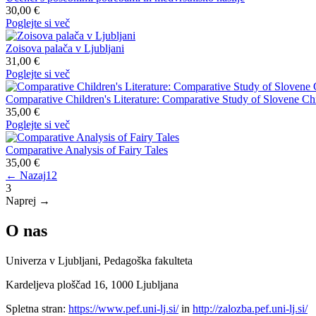
30,00 €
Poglejte si več
Zoisova palača v Ljubljani
31,00 €
Poglejte si več
Comparative Children's Literature: Comparative Study of Slovene Chil
35,00 €
Poglejte si več
Comparative Analysis of Fairy Tales
35,00 €
← Nazaj
1
2
3
Naprej →
O nas
Univerza v Ljubljani, Pedagoška fakulteta
Kardeljeva ploščad 16, 1000 Ljubljana
Spletna stran:
https://www.pef.uni-lj.si/
in
http://zalozba.pef.uni-lj.si/