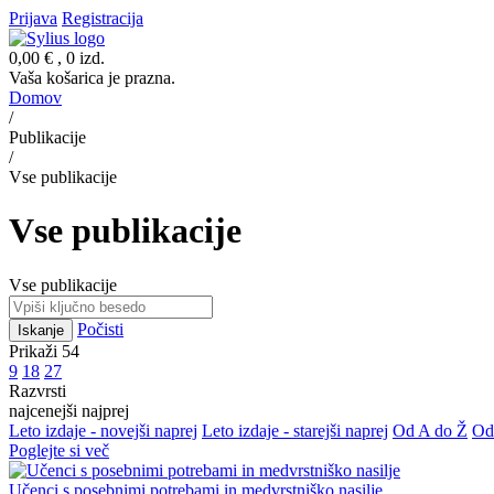
Prijava
Registracija
0,00 €
, 0 izd.
Vaša košarica je prazna.
Domov
/
Publikacije
/
Vse publikacije
Vse publikacije
Vse publikacije
Počisti
Iskanje
Prikaži 54
9
18
27
Razvrsti
najcenejši najprej
Leto izdaje - novejši naprej
Leto izdaje - starejši naprej
Od A do Ž
Od
Poglejte si več
Učenci s posebnimi potrebami in medvrstniško nasilje