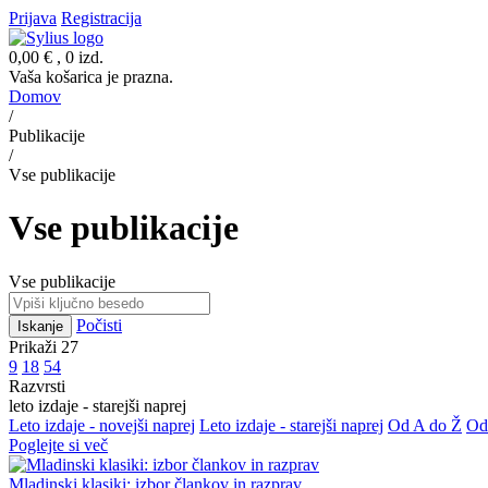
Prijava
Registracija
0,00 €
, 0 izd.
Vaša košarica je prazna.
Domov
/
Publikacije
/
Vse publikacije
Vse publikacije
Vse publikacije
Počisti
Iskanje
Prikaži 27
9
18
54
Razvrsti
leto izdaje - starejši naprej
Leto izdaje - novejši naprej
Leto izdaje - starejši naprej
Od A do Ž
Od
Poglejte si več
Mladinski klasiki: izbor člankov in razprav