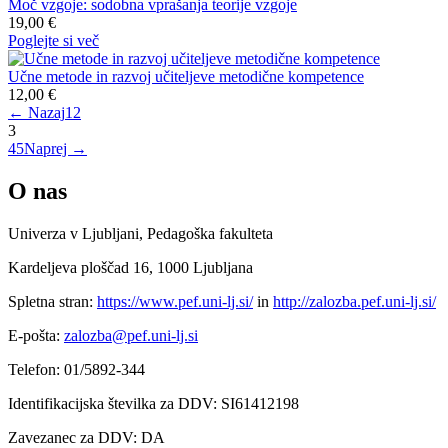
Moč vzgoje: sodobna vprašanja teorije vzgoje
19,00 €
Poglejte si več
Učne metode in razvoj učiteljeve metodične kompetence
12,00 €
← Nazaj
1
2
3
4
5
Naprej →
O nas
Univerza v Ljubljani, Pedagoška fakulteta
Kardeljeva ploščad 16, 1000 Ljubljana
Spletna stran:
https://www.pef.uni-lj.si/
in
http://zalozba.pef.uni-lj.si/
E-pošta:
zalozba@pef.uni-lj.si
Telefon: 01/5892-344
Identifikacijska številka za DDV: SI61412198
Zavezanec za DDV: DA