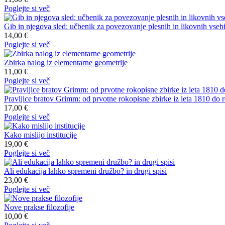
Poglejte si več
Gib in njegova sled: učbenik za povezovanje plesnih in likovnih vseb
14,00 €
Poglejte si več
Zbirka nalog iz elementarne geometrije
11,00 €
Poglejte si več
Pravljice bratov Grimm: od prvotne rokopisne zbirke iz leta 1810 do
17,00 €
Poglejte si več
Kako mislijo institucije
19,00 €
Poglejte si več
Ali edukacija lahko spremeni družbo? in drugi spisi
23,00 €
Poglejte si več
Nove prakse filozofije
10,00 €