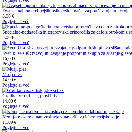
Poglejte si več
Dvajset najpomembnejših psiholoških načel za poučevanje in učenje ust
6,00 €
Poglejte si več
Specialno-pedagoška in terapevtska priporočila za delo z otrokom z ra
5,00 €
Poglejte si več
Svet, ki se sliši: razvoj in izvajanje podpornih skupin za slišanje glaso
16,00 €
Poglejte si več
Mušji ples
14,00 €
Poglejte si več
Grafika: visoki tisk, ploski tisk
14,00 €
Poglejte si več
Kemijske osnove naravoslovja z navodili za laboratorijske vaje
11,00 €
Poglejte si več