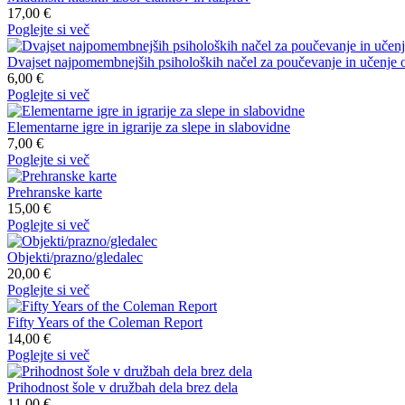
17,00 €
Poglejte si več
Dvajset najpomembnejših psiholoških načel za poučevanje in učenje o
6,00 €
Poglejte si več
Elementarne igre in igrarije za slepe in slabovidne
7,00 €
Poglejte si več
Prehranske karte
15,00 €
Poglejte si več
Objekti/prazno/gledalec
20,00 €
Poglejte si več
Fifty Years of the Coleman Report
14,00 €
Poglejte si več
Prihodnost šole v družbah dela brez dela
11,00 €