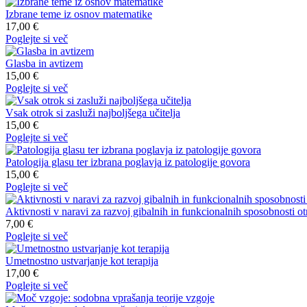
Izbrane teme iz osnov matematike
17,00 €
Poglejte si več
Glasba in avtizem
15,00 €
Poglejte si več
Vsak otrok si zasluži najboljšega učitelja
15,00 €
Poglejte si več
Patologija glasu ter izbrana poglavja iz patologije govora
15,00 €
Poglejte si več
Aktivnosti v naravi za razvoj gibalnih in funkcionalnih sposobnosti 
7,00 €
Poglejte si več
Umetnostno ustvarjanje kot terapija
17,00 €
Poglejte si več