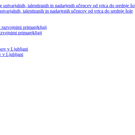
varjalnih, talentiranih in nadarjenih učencev od vrtca do srednje šole
zvojnimi primanjkljaji
v v Ljubljani