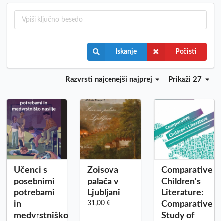
Iskanje
Počisti
Razvrsti
najcenejši najprej
Prikaži 27
Učenci s
Zoisova
Comparative
posebnimi
palača v
Children's
potrebami
Ljubljani
Literature:
in
31,00 €
Comparative
medvrstniško
Study of