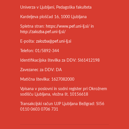
Univerza v Ljubljani, Pedagoška fakulteta
Kardeljeva ploščad 16, 1000 Ljubljana
Spletna stran:
https://www.pef.uni-lj.si/
in
http://zalozba.pef.uni-lj.si/
E-pošta:
zalozba@pef.uni-lj.si
Telefon: 01/5892-344
Identifikacijska številka za DDV: SI61412198
Zavezanec za DDV: DA
Matična številka: 1627082000
Vpisana v poslovni in sodni register pri Okrožnem
sodišču Ljubljana, vložna št. 10156618
Transakcijski račun UJP Ljubljana Bežigrad: SI56
0110 0603 0706 731