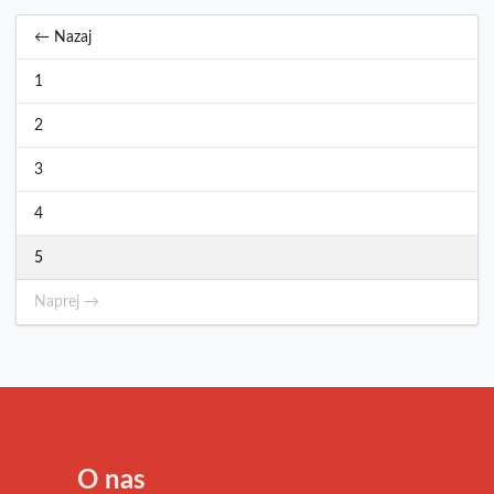
← Nazaj
1
2
3
4
5
Naprej →
O nas