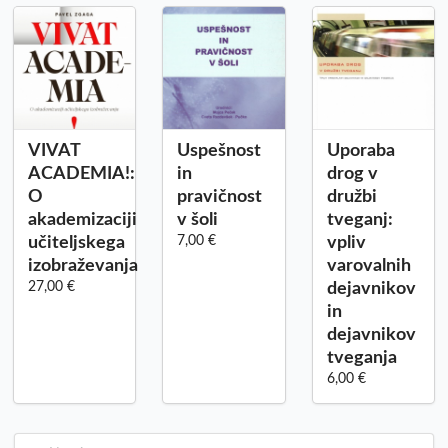
VIVAT
Uspešnost
Uporaba
ACADEMIA!:
in
drog v
O
pravičnost
družbi
akademizaciji
v šoli
tveganj:
učiteljskega
7,00 €
vpliv
izobraževanja
varovalnih
27,00 €
dejavnikov
in
dejavnikov
tveganja
6,00 €