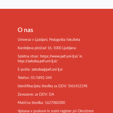
O nas
Univerza v Ljubljani, Pedagoška fakulteta
Kardeljeva ploščad 16, 1000 Ljubljana
Spletna stran:
https://www.pef.uni-lj.si/
in
http://zalozba.pef.uni-lj.si/
E-pošta:
zalozba@pef.uni-lj.si
Telefon: 01/5892-344
Identifikacijska številka za DDV: SI61412198
Zavezanec za DDV: DA
Matična številka: 1627082000
Vpisana v poslovni in sodni register pri Okrožnem