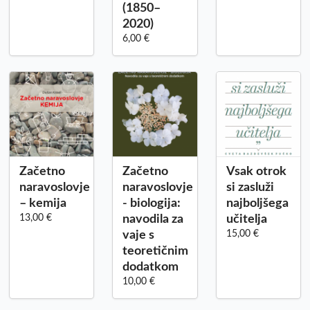
(1850–
2020)
6,00 €
Začetno
Začetno
Vsak otrok
naravoslovje
naravoslovje
si zasluži
– kemija
- biologija:
najboljšega
13,00 €
navodila za
učitelja
vaje s
15,00 €
teoretičnim
dodatkom
10,00 €