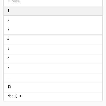
← Nazaj
1
2
3
4
5
6
7
…
13
Naprej →