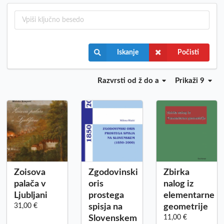
Iskanje
Počisti
Razvrsti
od ž do a
Prikaži 9
Zoisova
Zgodovinski
Zbirka
palača v
oris
nalog iz
Ljubljani
prostega
elementarne
31,00 €
spisja na
geometrije
Slovenskem
11,00 €