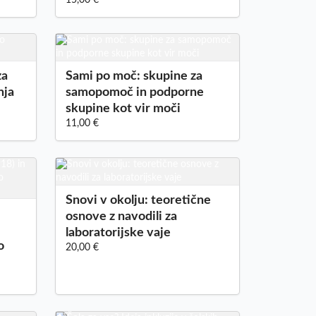
za
Sami po moč: skupine za
nja
samopomoč in podporne
skupine kot vir moči
11,00 €
Snovi v okolju: teoretične
osnove z navodili za
laboratorijske vaje
o
20,00 €