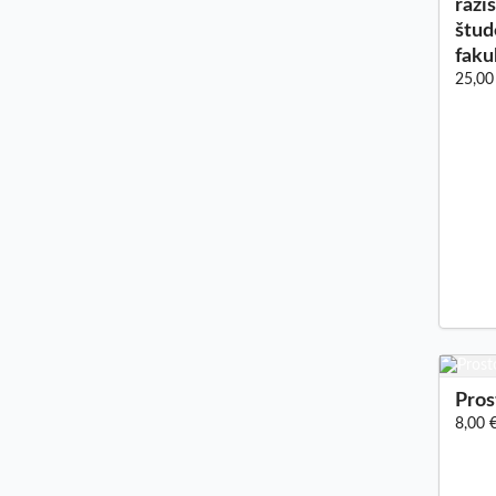
razi
štud
faku
25,00
Pros
8,00 