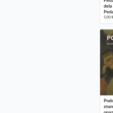
Peda
dela
Peda
5,00 
Podo
znan
opaz