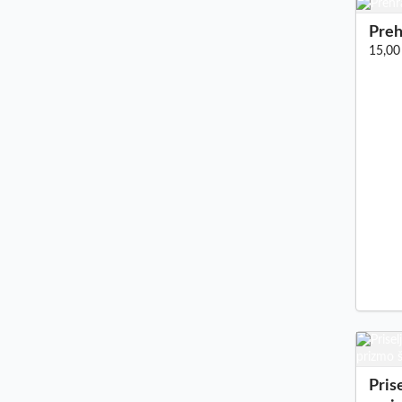
Preh
15,00
Pris