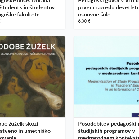
goške buče: izbrana
Pedagoški govor v vrtcu
 študentk in študentov
prvem razredu devetlet
goške fakultete
osnovne šole
€
6,00 €
be žuželk skozi
Posodobitev pedagoški
stveno in umetniško
študijskih programov v
ovanje
mednarodnem kontekst