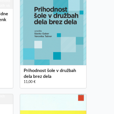
idne
jenk
Prihodnost šole v družbah
dela brez dela
11,00 €