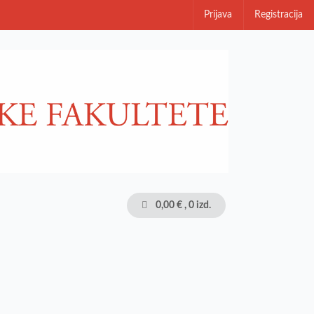
Prijava
Registracija
0,00 €
, 0 izd.