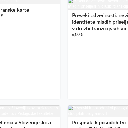
ranske karte
Preseki odvečnosti: nev
 €
identitete mladih prisel
v družbi tranzicijskih vic
6,00 €
eljenci v Sloveniji skozi
Prispevki k posodobitvi