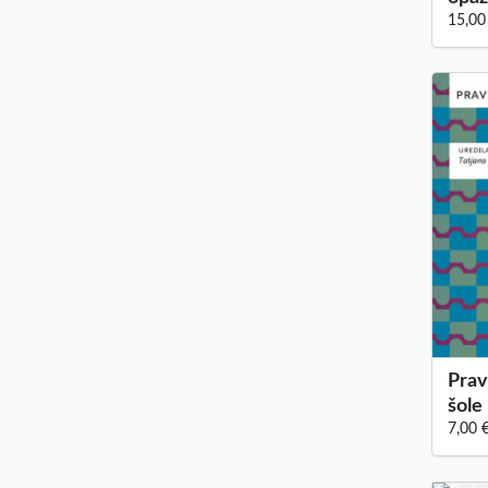
15,00
Prav
šole
7,00 