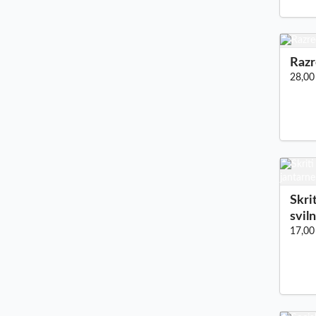
Razr
28,00
Skri
svil
17,00