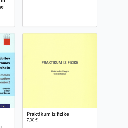
 in
ne
h
Praktikum iz fizike
7,00 €
u