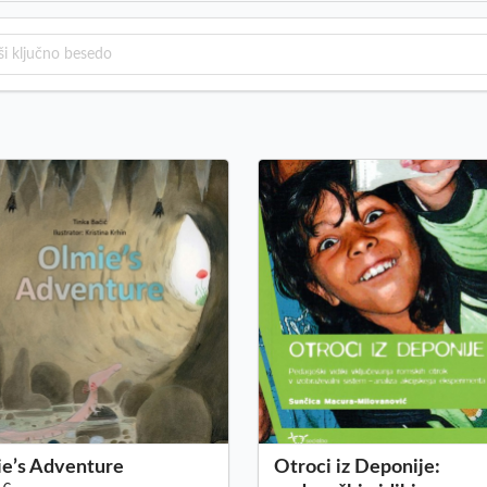
e’s Adventure
Otroci iz Deponije: