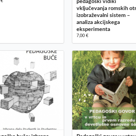
 €
pedagoški vidiki
vključevanja romskih ot
izobraževalni sistem –
analiza akcijskega
eksperimenta
7,00 €