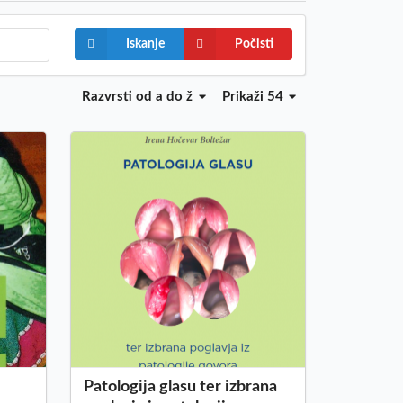
Iskanje
Počisti
Razvrsti
od a do ž
Prikaži 54
Patologija glasu ter izbrana