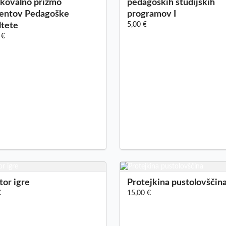
skovalno prizmo
pedagoških študijskih
entov Pedagoške
programov I
ltete
5,00 €
 €
tor igre
Protejkina pustolovščin
€
15,00 €