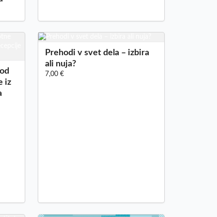
Prehodi v svet dela – izbira
ali nuja?
 od
7,00 €
 iz
a