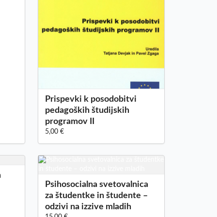
Prispevki k posodobitvi
pedagoških študijskih
programov II
5,00 €
a
Psihosocialna svetovalnica
za študentke in študente –
odzivi na izzive mladih
15,00 €