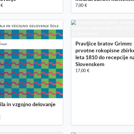
 €
7,00 €
Pravljice bratov Grimm:
prvotne rokopisne zbirke
leta 1810 do recepcije n
Slovenskem
17,00 €
ila in vzgojno delovanje
€