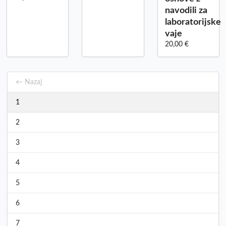
navodili za
laboratorijske
vaje
20,00 €
← Nazaj
1
2
3
4
5
6
7