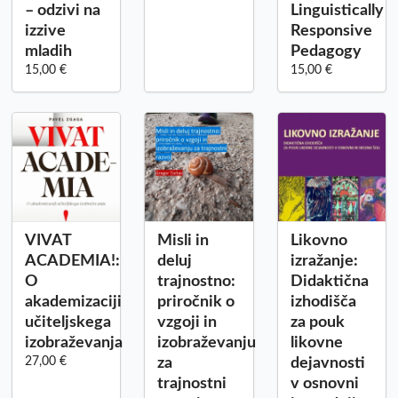
– odzivi na
Linguistically
izzive
Responsive
mladih
Pedagogy
15,00 €
15,00 €
VIVAT
Misli in
Likovno
ACADEMIA!:
deluj
izražanje:
O
trajnostno:
Didaktična
akademizaciji
priročnik o
izhodišča
učiteljskega
vzgoji in
za pouk
izobraževanja
izobraževanju
likovne
27,00 €
za
dejavnosti
trajnostni
v osnovni