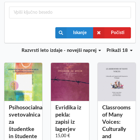
Iskanje
Počisti
Razvrsti
leto izdaje - novejši naprej
Prikaži 18
Psihosocialna
Evridika iz
Classrooms
svetovalnica
pekla:
of Many
za
zapisi iz
Voices:
študentke
lagerjev
Culturally
in študente
15,00 €
and