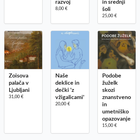
razvoj
in srednji
8,00 €
šoli
25,00 €
Zoisova
Naše
Podobe
palača v
deklice in
žuželk
Ljubljani
dečki 'z
skozi
31,00 €
vžigalicami'
znanstveno
20,00 €
in
umetniško
opazovanje
15,00 €