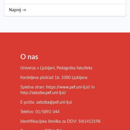
Naprej →
O nas
Univerza v Ljubljani, Pedagoška fakulteta
Kardeljeva ploščad 16, 1000 Ljubljana
Spletna stran:
https://www.pef.uni-lj.si/
in
http://zalozba.pef.uni-lj.si/
E-pošta:
zalozba@pef.uni-lj.si
Telefon: 01/5892-344
Identifikacijska številka za DDV: SI61412198