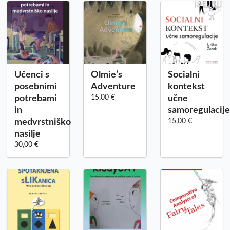
Učenci s
Olmie’s
Socialni
posebnimi
Adventure
kontekst
potrebami
15,00 €
učne
in
samoregulacije
medvrstniško
15,00 €
nasilje
30,00 €