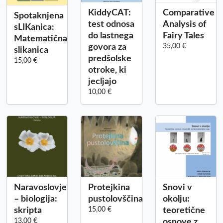
KiddyCAT:
Comparative
Spotaknjena
test odnosa
Analysis of
sLIKanica:
do lastnega
Fairy Tales
Matematična
govora za
35,00 €
slikanica
predšolske
15,00 €
otroke, ki
jecljajo
10,00 €
Naravoslovje
Protejkina
Snovi v
– biologija:
pustolovščina
okolju:
skripta
15,00 €
teoretične
13,00 €
osnove z