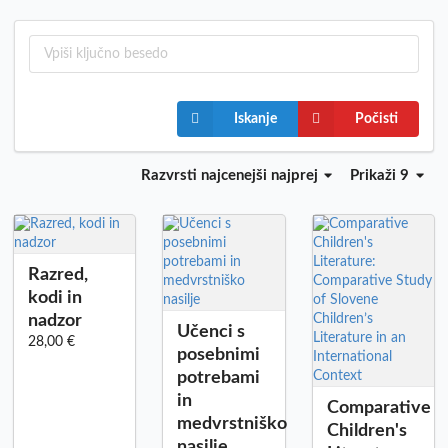
Iskanje
Počisti
Razvrsti
najcenejši najprej
Prikaži 9
Razred,
kodi in
nadzor
Učenci s
28,00 €
posebnimi
potrebami
in
Comparative
medvrstniško
Children's
nasilje