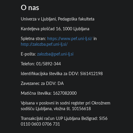
O nas
Univerza v Ljubljani, Pedagoška fakulteta
Kardeljeva ploščad 16, 1000 Ljubljana
Spletna stran:
https://www.pef.uni-lj.si/
in
http://zalozba.pef.uni-lj.si/
E-pošta:
zalozba@pef.uni-lj.si
Telefon: 01/5892-344
Identifikacijska številka za DDV: SI61412198
Zavezanec za DDV: DA
Matična številka: 1627082000
Vpisana v poslovni in sodni register pri Okrožnem
sodišču Ljubljana, vložna št. 10156618
Transakcijski račun UJP Ljubljana Bežigrad: SI56
0110 0603 0706 731