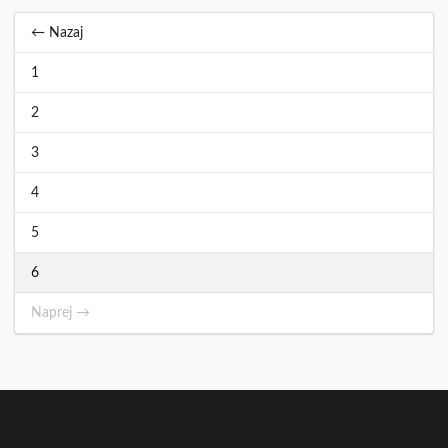
← Nazaj
1
2
3
4
5
6
Naprej →