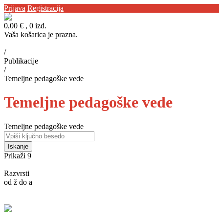
Prijava
Registracija
0,00 €
, 0 izd.
Vaša košarica je prazna.
Domov
/
Publikacije
/
Temeljne pedagoške vede
Temeljne pedagoške vede
Temeljne pedagoške vede
Počisti
Iskanje
Prikaži 9
18
27
54
Razvrsti
od ž do a
Leto izdaje - novejši naprej
Leto izdaje - starejši naprej
Od A do Ž
Od
Poglejte si več
Comparative Analysis of Fairy Tales