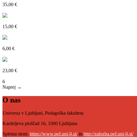
35,00 €
Poglejte si več
Classrooms of Many Voices: Culturally and Linguistically Responsi
15,00 €
Poglejte si več
Bolonjski proces: oblikovanje skupnega evropskega visokošolskega p
6,00 €
Poglejte si več
Ali edukacija lahko spremeni družbo? in drugi spisi
23,00 €
← Nazaj
1
2
3
4
5
6
Naprej →
O nas
Univerza v Ljubljani, Pedagoška fakulteta
Kardeljeva ploščad 16, 1000 Ljubljana
Spletna stran:
https://www.pef.uni-lj.si/
in
http://zalozba.pef.uni-lj.si/