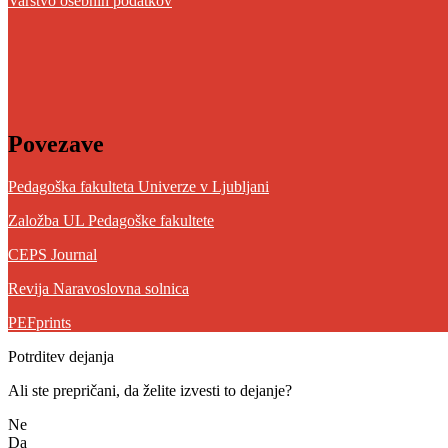
Varstvo osebnih podatkov
Povezave
Pedagoška fakulteta Univerze v Ljubljani
Založba UL Pedagoške fakultete
CEPS Journal
Revija Naravoslovna solnica
PEFprints
Potrditev dejanja
Ali ste prepričani, da želite izvesti to dejanje?
Ne
Da