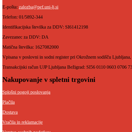
E-pošta:
zalozba@pef.uni-lj.si
Telefon: 01/5892-344
Identifikacijska številka za DDV: SI61412198
Zavezanec za DDV: DA
Matična številka: 1627082000
Vpisana v poslovni in sodni register pri Okrožnem sodišču Ljubljana,
Transakcijski račun UJP Ljubljana Bežigrad: SI56 0110 0603 0706 7
Nakupovanje v spletni trgovini
Splošni pogoji poslovanja
Plačila
Dostava
Vračila in reklamacije