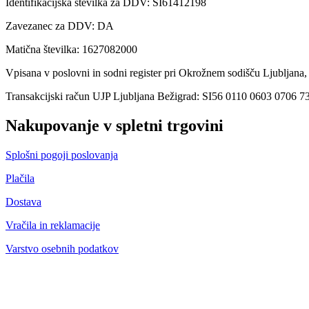
Identifikacijska številka za DDV: SI61412198
Zavezanec za DDV: DA
Matična številka: 1627082000
Vpisana v poslovni in sodni register pri Okrožnem sodišču Ljubljana,
Transakcijski račun UJP Ljubljana Bežigrad: SI56 0110 0603 0706 7
Nakupovanje v spletni trgovini
Splošni pogoji poslovanja
Plačila
Dostava
Vračila in reklamacije
Varstvo osebnih podatkov