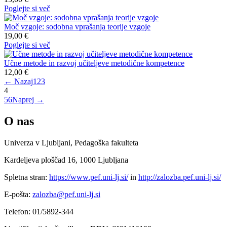
Poglejte si več
Moč vzgoje: sodobna vprašanja teorije vzgoje
19,00 €
Poglejte si več
Učne metode in razvoj učiteljeve metodične kompetence
12,00 €
← Nazaj
1
2
3
4
5
6
Naprej →
O nas
Univerza v Ljubljani, Pedagoška fakulteta
Kardeljeva ploščad 16, 1000 Ljubljana
Spletna stran:
https://www.pef.uni-lj.si/
in
http://zalozba.pef.uni-lj.si/
E-pošta:
zalozba@pef.uni-lj.si
Telefon: 01/5892-344