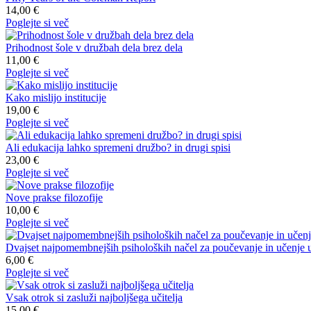
14,00 €
Poglejte si več
Prihodnost šole v družbah dela brez dela
11,00 €
Poglejte si več
Kako mislijo institucije
19,00 €
Poglejte si več
Ali edukacija lahko spremeni družbo? in drugi spisi
23,00 €
Poglejte si več
Nove prakse filozofije
10,00 €
Poglejte si več
Dvajset najpomembnejših psiholoških načel za poučevanje in učenje ust
6,00 €
Poglejte si več
Vsak otrok si zasluži najboljšega učitelja
15,00 €