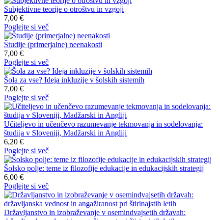
Subjektivne teorije o otroštvu in vzgoji
7,00 €
Poglejte si več
Študije (primerjalne) neenakosti
7,00 €
Poglejte si več
Šola za vse? Ideja inkluzije v šolskih sistemih
7,00 €
Poglejte si več
Učiteljevo in učenčevo razumevanje tekmovanja in sodelovanja:
študija v Sloveniji, Madžarski in Angliji
6,20 €
Poglejte si več
Šolsko polje: teme iz filozofije edukacije in edukacijskih strategij
6,00 €
Poglejte si več
Državljanstvo in izobraževanje v osemindvajsetih državah: