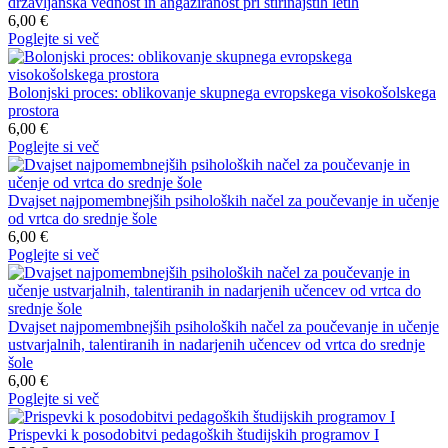
državljanska vednost in angažiranost pri štirinajstih letih
6,00 €
Poglejte si več
Bolonjski proces: oblikovanje skupnega evropskega visokošolskega
prostora
6,00 €
Poglejte si več
Dvajset najpomembnejših psiholoških načel za poučevanje in učenje
od vrtca do srednje šole
6,00 €
Poglejte si več
Dvajset najpomembnejših psiholoških načel za poučevanje in učenje
ustvarjalnih, talentiranih in nadarjenih učencev od vrtca do srednje
šole
6,00 €
Poglejte si več
Prispevki k posodobitvi pedagoških študijskih programov I