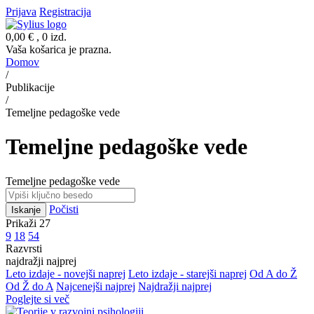
Prijava
Registracija
0,00 €
, 0 izd.
Vaša košarica je prazna.
Domov
/
Publikacije
/
Temeljne pedagoške vede
Temeljne pedagoške vede
Temeljne pedagoške vede
Počisti
Iskanje
Prikaži 27
9
18
54
Razvrsti
najdražji najprej
Leto izdaje - novejši naprej
Leto izdaje - starejši naprej
Od A do Ž
Od Ž do A
Najcenejši najprej
Najdražji najprej
Poglejte si več