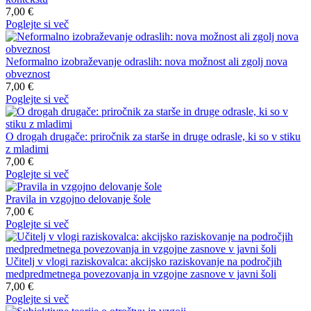
7,00 €
Poglejte si več
Neformalno izobraževanje odraslih: nova možnost ali zgolj nova
obveznost
7,00 €
Poglejte si več
O drogah drugače: priročnik za starše in druge odrasle, ki so v stiku
z mladimi
7,00 €
Poglejte si več
Pravila in vzgojno delovanje šole
7,00 €
Poglejte si več
Učitelj v vlogi raziskovalca: akcijsko raziskovanje na področjih
medpredmetnega povezovanja in vzgojne zasnove v javni šoli
7,00 €
Poglejte si več