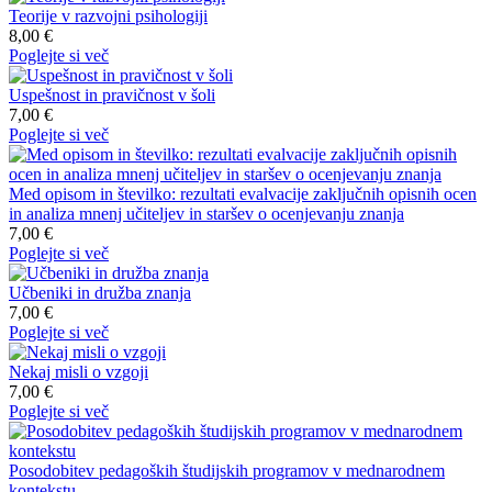
Teorije v razvojni psihologiji
8,00 €
Poglejte si več
Uspešnost in pravičnost v šoli
7,00 €
Poglejte si več
Med opisom in številko: rezultati evalvacije zaključnih opisnih ocen
in analiza mnenj učiteljev in staršev o ocenjevanju znanja
7,00 €
Poglejte si več
Učbeniki in družba znanja
7,00 €
Poglejte si več
Nekaj misli o vzgoji
7,00 €
Poglejte si več
Posodobitev pedagoških študijskih programov v mednarodnem
kontekstu