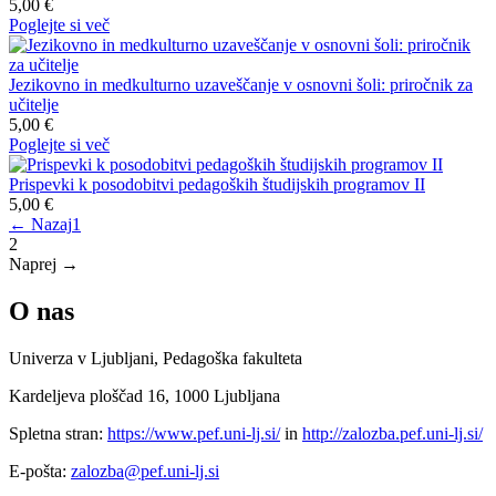
5,00 €
Poglejte si več
Jezikovno in medkulturno uzaveščanje v osnovni šoli: priročnik za
učitelje
5,00 €
Poglejte si več
Prispevki k posodobitvi pedagoških študijskih programov II
5,00 €
← Nazaj
1
2
Naprej →
O nas
Univerza v Ljubljani, Pedagoška fakulteta
Kardeljeva ploščad 16, 1000 Ljubljana
Spletna stran:
https://www.pef.uni-lj.si/
in
http://zalozba.pef.uni-lj.si/
E-pošta:
zalozba@pef.uni-lj.si