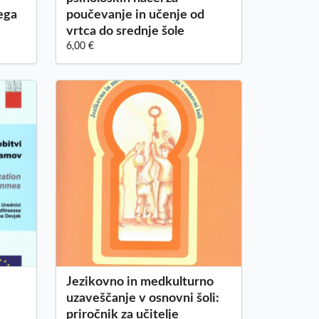
ega
poučevanje in učenje od
vrtca do srednje šole
6,00 €
Jezikovno in medkulturno
uzaveščanje v osnovni šoli:
priročnik za učitelje