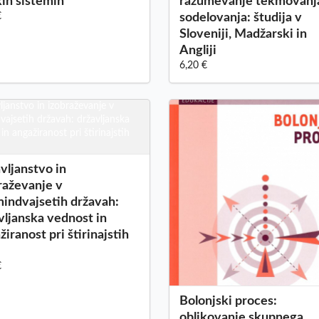
kih sistemih
razumevanje tekmovanja
€
sodelovanja: študija v
Sloveniji, Madžarski in
Angliji
6,20 €
vljanstvo in
raževanje v
indvajsetih državah:
vljanska vednost in
žiranost pri štirinajstih
€
Bolonjski proces:
oblikovanje skupnega