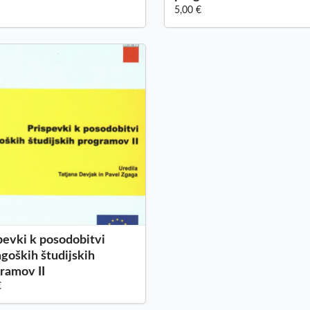
5,00 €
pevki k posodobitvi
goških študijskih
ramov II
€