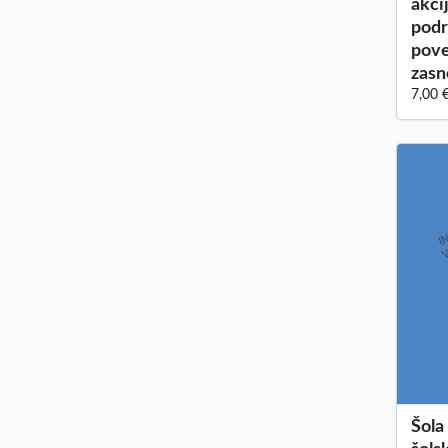
akci
pod
pove
zasn
7,00 
Šola