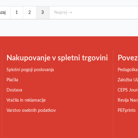
zaj
1
2
3
Naprej →
Nakupovanje v spletni trgovini
Povez
Splošni pogoji poslovanja
Pedagoška 
Plačila
Založba UL
Dostava
CEPS Jour
Vračila in reklamacije
Revija Nar
Varstvo osebnih podatkov
PEFprints