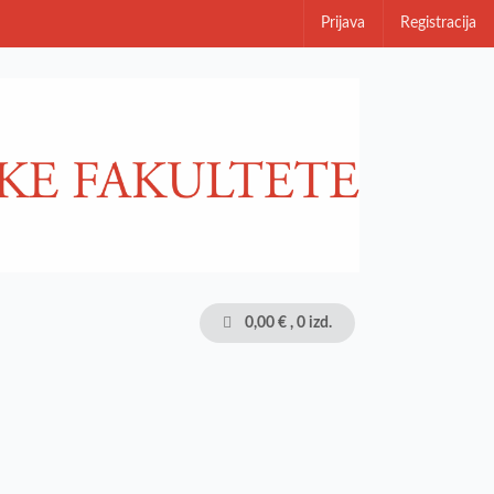
Prijava
Registracija
0,00 €
, 0 izd.