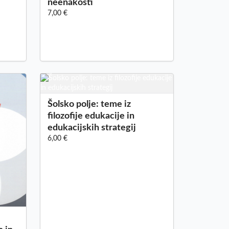
neenakosti
7,00 €
Šolsko polje: teme iz
filozofije edukacije in
edukacijskih strategij
6,00 €