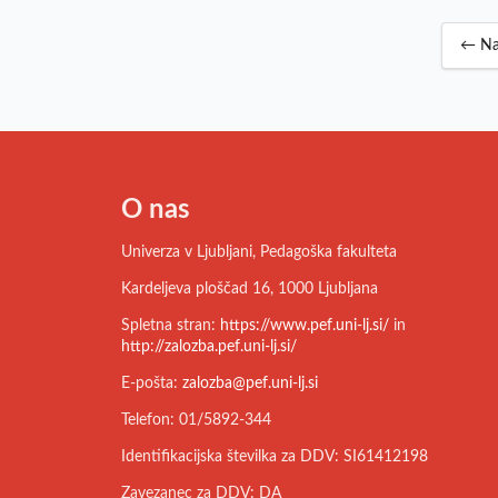
← Na
O nas
Univerza v Ljubljani, Pedagoška fakulteta
Kardeljeva ploščad 16, 1000 Ljubljana
Spletna stran:
https://www.pef.uni-lj.si/
in
http://zalozba.pef.uni-lj.si/
E-pošta:
zalozba@pef.uni-lj.si
Telefon: 01/5892-344
Identifikacijska številka za DDV: SI61412198
Zavezanec za DDV: DA