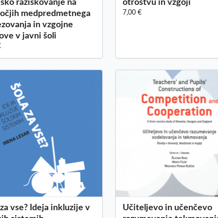
jsko raziskovanje na
otroštvu in vzgoji
ročjih medpredmetnega
7,00 €
zovanja in vzgojne
ove v javni šoli
€
 za vse? Ideja inkluzije v
Učiteljevo in učenčevo