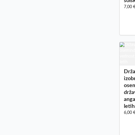
šols
7,00 
Drža
izob
osem
drža
anga
letih
6,00 