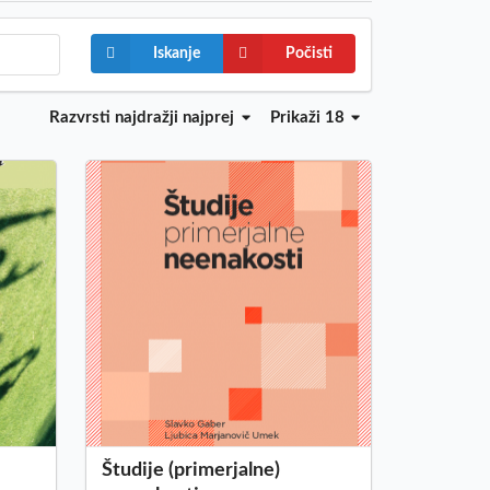
Iskanje
Počisti
Razvrsti
najdražji najprej
Prikaži 18
Študije (primerjalne)