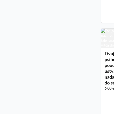
Dvaj
psih
pouč
ustv
nada
do s
6,00 