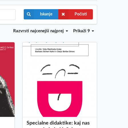
Iskanje
Počisti
Razvrsti
najcenejši najprej
Prikaži 9
Specialne didaktike: kaj nas