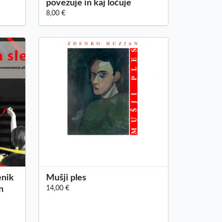
povezuje in kaj ločuje
8,00 €
enik
Mušji ples
n
14,00 €