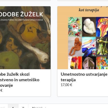
be žuželk skozi
Umetnostno ustvarjanje
stveno in umetniško
terapija
ovanje
17,00 €
 €