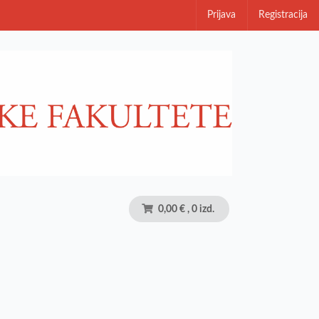
Prijava
Registracija
0,00 €
, 0 izd.