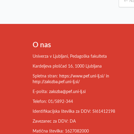
← Na
O nas
Univerza v Ljubljani, Pedagoška fakulteta
Kardeljeva ploščad 16, 1000 Ljubljana
Spletna stran:
https://www.pef.uni-lj.si/
in
http://zalozba.pef.uni-lj.si/
E-pošta:
zalozba@pef.uni-lj.si
Telefon: 01/5892-344
Identifikacijska številka za DDV: SI61412198
Zavezanec za DDV: DA
Matična številka: 1627082000