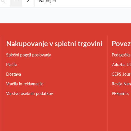
zaj
1
2
Naprej →
Nakupovanje v spletni trgovini
Povez
Splošni pogoji poslovanja
Pedagoška 
Plačila
Založba UL
Dostava
CEPS Jour
Vračila in reklamacije
Revija Nar
Varstvo osebnih podatkov
PEFprints