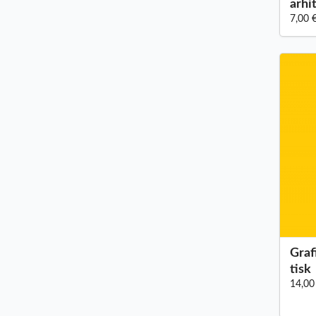
arhi
7,00 
Grafi
tisk
14,00