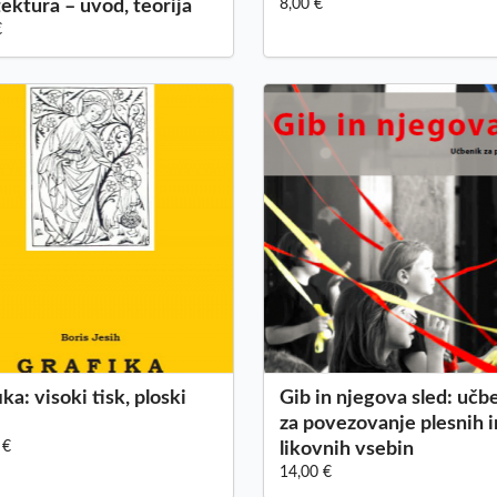
tektura – uvod, teorija
8,00 €
€
ka: visoki tisk, ploski
Gib in njegova sled: učb
za povezovanje plesnih i
 €
likovnih vsebin
14,00 €