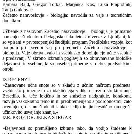
Barbara Bajd, Gregor Torkar, Marjanca Kos, Luka Praprotnik,
Tanja Gnidovec
Začetno naravoslovje - biologija: navodila za vaje s teoretičnim
dodatkom
Učbenik z naslovom Začetno naravoslovje – biologija je primarno
namenjen študentom Pedagoške fakultete Univerze v Ljubljani, ki
so vpisani v prvostopenjski študijski program Predšolska vzgoja, kot
podpora pri izvedbi vaj pri predmetu Začetno naravoslovje –
biologija. Vaje obravnavajo in vsebinsko dopolnjujejo učne vsebine
s predavanj. V skrbno izbranih poglavjih so obravnavane biološke
dejavnosti in vsebine, ki so posebej primerne za delo s predšolskimi
otroki.
IZ RECENZIJ
»Zasnovane učne enote so v skladu z učnim načrtom predmeta,
vsebinsko primerne in z didaktičnega vidika ustrezno strukturirane.
Besedilo, ki teče logično in se smiselno nadgrajuje, korakoma
razvija vsakokratno temo in ni preobremenjeno s podrobnostmi, zato
ocenjujem, da mu študenti lahko sledijo in jim resnično omogoča
učinkovito usvajanje znanja.«
IZR. PROF. DR. JELKA STRGAR
»Dejavnosti so premišljeno izbrane tako, da vodijo študente k
spoznavanju in utrjevanju bioloških vsebin in razvijanju pozitivnega