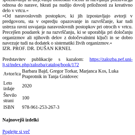
odnosa do narave, hkrati pa nudijo dovolj priložnosti za kreativno
delo v vrtcu.«
»Od naravoslovnih postopkov, ki jih izpostavljajo avtorji v
predgovoru, sta v ospredju opazovanje in razvrščanje, kar tudi
ustreza ravni usvajanja naravoslovnih postopkov pri otrocih v vrtcu.
Precejšen poudarek je na razvrščanju, ki se uporablja pri določanju
organizmov ali njihovih delov z določevalnimi ključi in se dobro
navezuje tudi na dodatek o sistematiki živih organizmov.«
IZR. PROF. DR. DUŠAN KRNEL
Predstavitev publikacije s kazalom:
https://zalozba.pef.uni-
lj.si/index.php/zalozba/catalog/book/172
Barbara Bajd, Gregor Torkar, Marjanca Kos, Luka
Avtor/ica
Praprotnik in Tanja Gnidovec
Leto
2020
izdaje
Število
100
strani
ISBN
978-961-253-267-3
Najnovejši izdelki
Poglejte si več