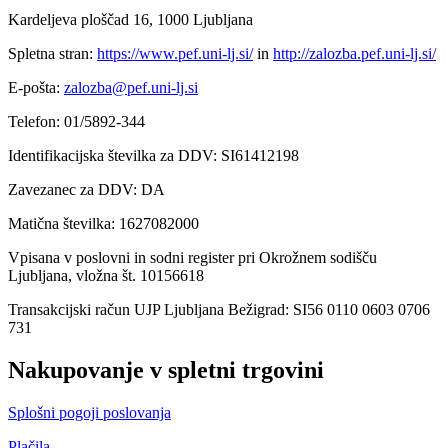
Kardeljeva ploščad 16, 1000 Ljubljana
Spletna stran:
https://www.pef.uni-lj.si/
in
http://zalozba.pef.uni-lj.si/
E-pošta:
zalozba@pef.uni-lj.si
Telefon: 01/5892-344
Identifikacijska številka za DDV: SI61412198
Zavezanec za DDV: DA
Matična številka: 1627082000
Vpisana v poslovni in sodni register pri Okrožnem sodišču
Ljubljana, vložna št. 10156618
Transakcijski račun UJP Ljubljana Bežigrad: SI56 0110 0603 0706
731
Nakupovanje v spletni trgovini
Splošni pogoji poslovanja
Plačila