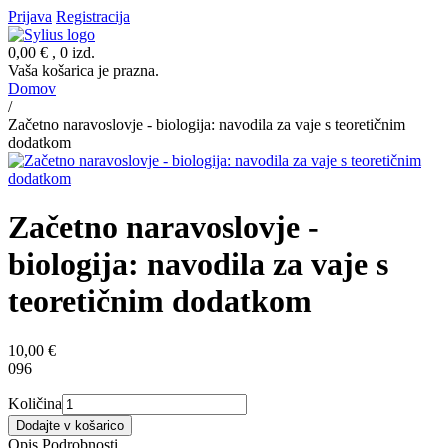
Prijava
Registracija
0,00 €
, 0 izd.
Vaša košarica je prazna.
Domov
/
Začetno naravoslovje - biologija: navodila za vaje s teoretičnim
dodatkom
Začetno naravoslovje -
biologija: navodila za vaje s
teoretičnim dodatkom
10,00 €
096
Količina
Dodajte v košarico
Opis
Podrobnosti