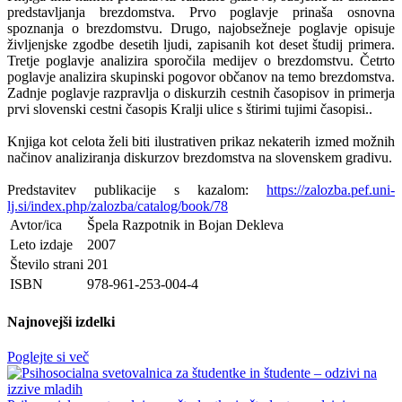
predstavljanja brezdomstva. Prvo poglavje prinaša osnovna
spoznanja o brezdomstvu. Drugo, najobsežneje poglavje opisuje
življenjske zgodbe desetih ljudi, zapisanih kot deset študij primera.
Tretje poglavje analizira sporočila medijev o brezdomstvu. Četrto
poglavje analizira skupinski pogovor občanov na temo brezdomstva.
Zadnje poglavje razpravlja o diskurzih cestnih časopisov in primerja
prvi slovenski cestni časopis Kralji ulice s štirimi tujimi časopisi..
Knjiga kot celota želi biti ilustrativen prikaz nekaterih izmed možnih
načinov analiziranja diskurzov brezdomstva na slovenskem gradivu.
Predstavitev publikacije s kazalom:
https://zalozba.pef.uni-
lj.si/index.php/zalozba/catalog/book/78
Avtor/ica
Špela Razpotnik in Bojan Dekleva
Leto izdaje
2007
Število strani
201
ISBN
978-961-253-004-4
Najnovejši izdelki
Poglejte si več