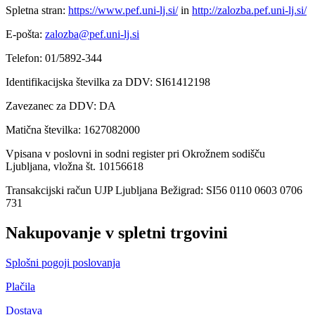
Spletna stran:
https://www.pef.uni-lj.si/
in
http://zalozba.pef.uni-lj.si/
E-pošta:
zalozba@pef.uni-lj.si
Telefon: 01/5892-344
Identifikacijska številka za DDV: SI61412198
Zavezanec za DDV: DA
Matična številka: 1627082000
Vpisana v poslovni in sodni register pri Okrožnem sodišču
Ljubljana, vložna št. 10156618
Transakcijski račun UJP Ljubljana Bežigrad: SI56 0110 0603 0706
731
Nakupovanje v spletni trgovini
Splošni pogoji poslovanja
Plačila
Dostava