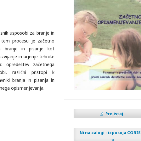
nik usposobi za branje in
 v tem procesu je začetno
a branje in pisanje kot
zvijanje in urjenje tehnike
a: opredelitev začetnega
bi, različni pristopi k
niki branja in pisanja in
etnega opismenjevanja.
Prelistaj
Ni na zalogi - izposoja COBI