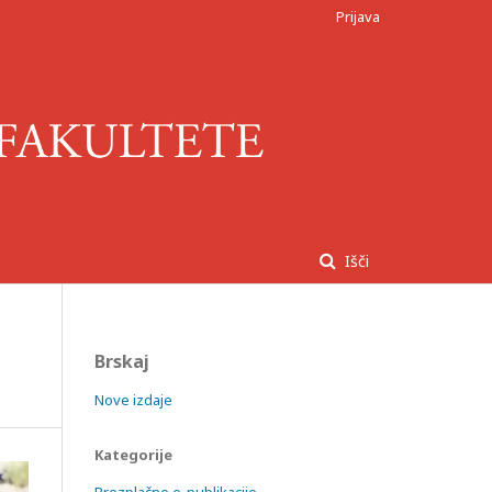
Prijava
Išči
Brskaj
Nove izdaje
Kategorije
Brezplačne e-publikacije