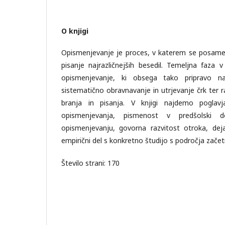
O knjigi
Opismenjevanje je proces, v katerem se posamez
pisanje najrazličnejših besedil. Temeljna faza
opismenjevanje, ki obsega tako pripravo n
sistematično obravnavanje in utrjevanje črk ter ra
branja in pisanja. V knjigi najdemo poglavj
opismenjevanja, pismenost v predšolski do
opismenjevanju, govorna razvitost otroka, dejav
empirični del s konkretno študijo s področja zač
Število strani: 170