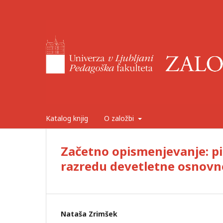
Katalog knjig
O založbi
Začetno opismenjevanje: pi
razredu devetletne osnovn
Nataša Zrimšek