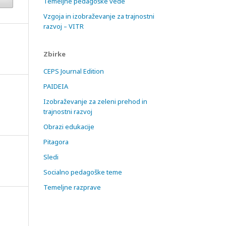
Temeljne pedagoške vede
Vzgoja in izobraževanje za trajnostni
razvoj – VITR
Zbirke
CEPS Journal Edition
PAIDEIA
Izobraževanje za zeleni prehod in
trajnostni razvoj
Obrazi edukacije
Pitagora
Sledi
Socialno pedagoške teme
Temeljne razprave